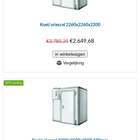
Koel/vriescel 2260x2260x2200
€2.649,68
€3.785,25
Vergelijking
30% korting