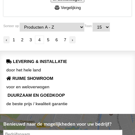
Vergelijking
Sorteer op:
Toon:
‹
1
2
3
4
5
6
7
›
LEVERING & INSTALLATIE
door het hele land
RUIME SHOWROOM
voor en weloverwogen
DUURZAAM EN GOEDKOOP
de beste prijs / kwaliteit garantie
Benieuwd naar de mogelijkheden voor uw bedrijf?