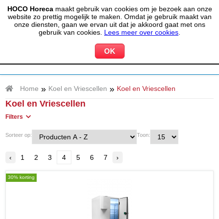
HOCO Horeca
maakt gebruik van cookies om je bezoek aan onze
(020) 497 6325
info@hocohoreca.nl
website zo prettig mogelijk te maken. Omdat je gebruik maakt van
0
onze diensten, gaan we ervan uit dat je akkoord gaat met ons
MIJN ACCOUNT
WINKELWAGEN
gebruik van cookies.
Lees meer over cookies
.
»
»
Home
Koel en Vriescellen
Koel en Vriescellen
Koel en Vriescellen
Filters
Sorteer op:
Toon:
‹
1
2
3
4
5
6
7
›
30% korting