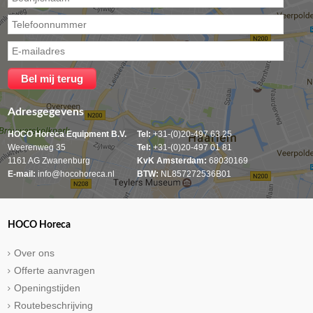
Adresgegevens
HOCO Horeca Equipment B.V.
Tel:
+31-(0)20-497 63 25
Weerenweg 35
Tel:
+31-(0)20-497 01 81
1161 AG Zwanenburg
KvK Amsterdam:
68030169
E-mail:
info@hocohoreca.nl
BTW:
NL857272536B01
HOCO Horeca
Over ons
Offerte aanvragen
Openingstijden
Routebeschrijving