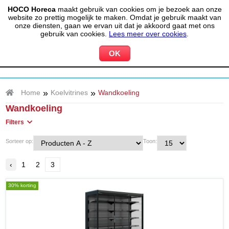
HOCO Horeca
maakt gebruik van cookies om je bezoek aan onze
(020) 497 6325
info@hocohoreca.nl
website zo prettig mogelijk te maken. Omdat je gebruik maakt van
0
onze diensten, gaan we ervan uit dat je akkoord gaat met ons
MIJN ACCOUNT
WINKELWAGEN
gebruik van cookies.
Lees meer over cookies
.
»
»
Home
Koelvitrines
Wandkoeling
Wandkoeling
Filters
Sorteer op:
Toon:
‹
1
2
3
30% korting