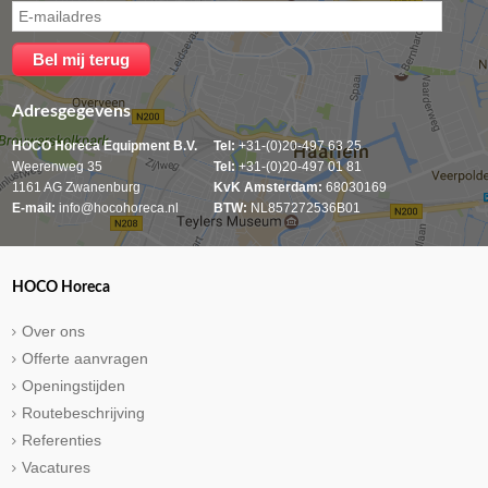
Adresgegevens
HOCO Horeca Equipment B.V.
Tel:
+31-(0)20-497 63 25
Weerenweg 35
Tel:
+31-(0)20-497 01 81
1161 AG Zwanenburg
KvK Amsterdam:
68030169
E-mail:
info@hocohoreca.nl
BTW:
NL857272536B01
HOCO Horeca
Over ons
Offerte aanvragen
Openingstijden
Routebeschrijving
Referenties
Vacatures