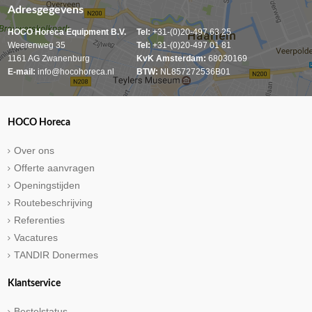
Adresgegevens
HOCO Horeca Equipment B.V.
Tel:
+31-(0)20-497 63 25
Weerenweg 35
Tel:
+31-(0)20-497 01 81
1161 AG Zwanenburg
KvK Amsterdam:
68030169
E-mail:
info@hocohoreca.nl
BTW:
NL857272536B01
HOCO Horeca
Over ons
Offerte aanvragen
Openingstijden
Routebeschrijving
Referenties
Vacatures
TANDIR Donermes
Klantservice
Bestelstatus