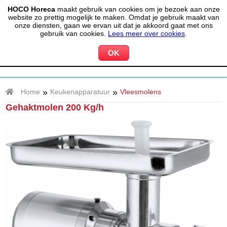
HOCO Horeca
maakt gebruik van cookies om je bezoek aan onze
(020) 497 6325
info@hocohoreca.nl
website zo prettig mogelijk te maken. Omdat je gebruik maakt van
0
onze diensten, gaan we ervan uit dat je akkoord gaat met ons
MIJN ACCOUNT
WINKELWAGEN
gebruik van cookies.
Lees meer over cookies
.
»
»
Home
Keukenapparatuur
Vleesmolens
Gehaktmolen 200 Kg/h