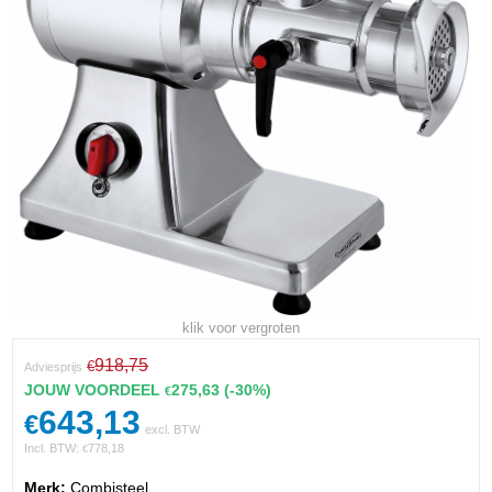
klik voor vergroten
918,75
€
Adviesprijs
JOUW VOORDEEL
275,63
(-30%)
€
643,13
€
excl. BTW
Incl. BTW:
778,18
€
Merk:
Combisteel