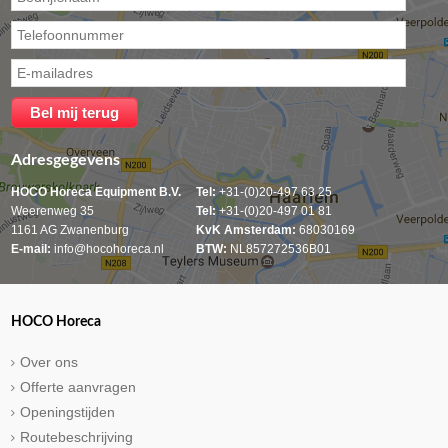
Adresgegevens
HOCO Horeca Equipment B.V.
Tel:
+31-(0)20-497 63 25
Weerenweg 35
Tel:
+31-(0)20-497 01 81
1161 AG Zwanenburg
KvK Amsterdam:
68030169
E-mail:
info@hocohoreca.nl
BTW:
NL857272536B01
HOCO Horeca
Over ons
Offerte aanvragen
Openingstijden
Routebeschrijving