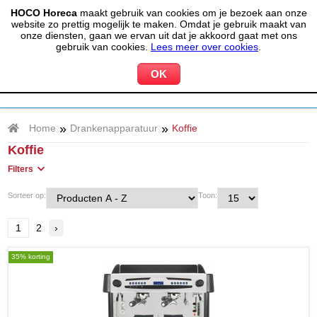
HOCO Horeca
maakt gebruik van cookies om je bezoek aan onze
(020) 497 6325
info@hocohoreca.nl
website zo prettig mogelijk te maken. Omdat je gebruik maakt van
0
onze diensten, gaan we ervan uit dat je akkoord gaat met ons
MIJN ACCOUNT
WINKELWAGEN
gebruik van cookies.
Lees meer over cookies
.
»
»
Home
Drankenapparatuur
Koffie
Koffie
Filters
Sorteer op:
Toon:
1
2
›
35% korting