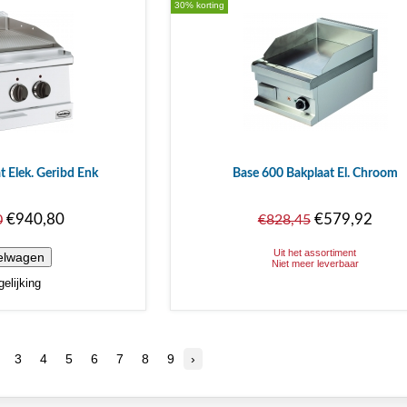
30% korting
t Elek. Geribd Enk
Base 600 Bakplaat El. Chroom
€940,80
€579,92
0
€828,45
Uit het assortiment
Niet meer leverbaar
elijking
3
4
5
6
7
8
9
›