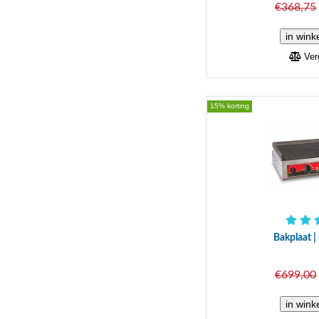
€368,75
Verg
15% korting
Bakplaat |
€699,00