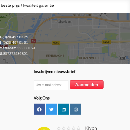
beste prijs / kwaliteit garantie
-(0)20-497 63 25
-(0)20-497 01 81
msterdam:
68030169
L857272536B01
Inschrijven nieuwsbrief
Volg Ons