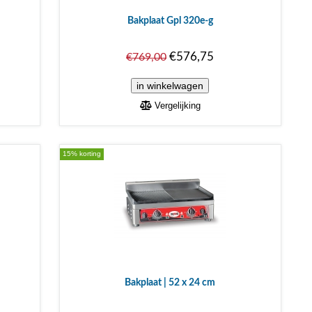
Bakplaat Gpl 320e-g
€576,75
€769,00
Vergelijking
15% korting
Bakplaat | 52 x 24 cm