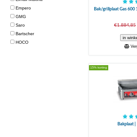
Empero
Bak/grillplaat Gas 600
GMG
€1.884,85
Saro
Bartscher
HOCO
Verg
15% korting
Bakplaat |