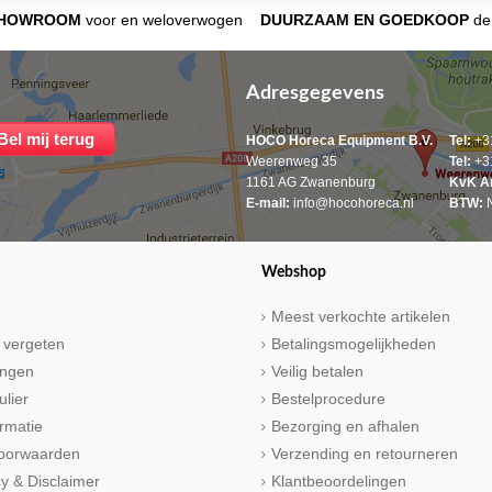
SHOWROOM
voor en weloverwogen
DUURZAAM EN GOEDKOOP
de 
Adresgegevens
HOCO Horeca Equipment B.V.
Tel:
+31
Weerenweg 35
Tel:
+31
1161 AG Zwanenburg
KvK A
E-mail:
info@hocohoreca.nl
BTW:
N
Webshop
Meest verkochte artikelen
 vergeten
Betalingsmogelijkheden
ringen
Veilig betalen
ulier
Bestelprocedure
rmatie
Bezorging en afhalen
oorwaarden
Verzending en retourneren
cy & Disclaimer
Klantbeoordelingen