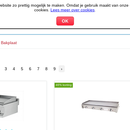
site zo prettig mogelijk te maken. Omdat je gebruik maakt van onze d
cookies.
Lees meer over cookies
.
KOELEN &
PIZZERIA &
HOTEL,
PPARATUUR
VRIEZEN
BAKKERIJ
RESTA
Bakplaat
3
4
5
6
7
8
9
›
46% korting