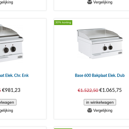
elijking
Vergelijking
30% korting
at Elek. Chr. Enk
Base 600 Bakplaat Elek. Dub
€981,23
€1.065,75
5
€1.522,50
elijking
Vergelijking