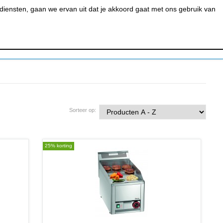
0
MIJN ACCOUNT
BESTELSTATUS
WINKELWAGEN
iensten, gaan we ervan uit dat je akkoord gaat met ons gebruik van
 BAR &
REINIGEN &
URANT
HYGIËNE
Sorteer op:
25% korting