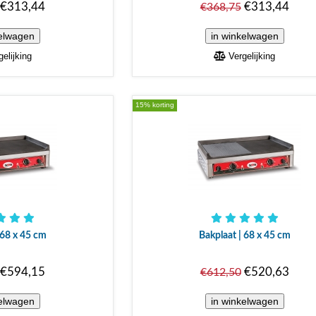
€313,44
€313,44
€368,75
elijking
Vergelijking
15% korting
 68 x 45 cm
Bakplaat | 68 x 45 cm
€594,15
€520,63
€612,50