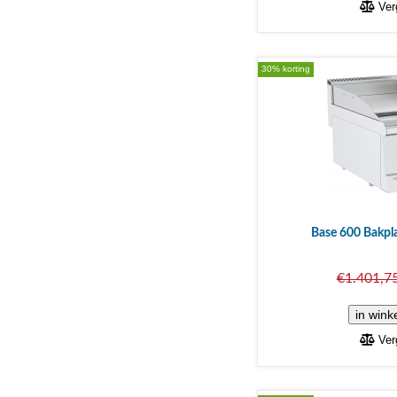
Verg
30% korting
Base 600 Bakpla
€1.401,7
Verg