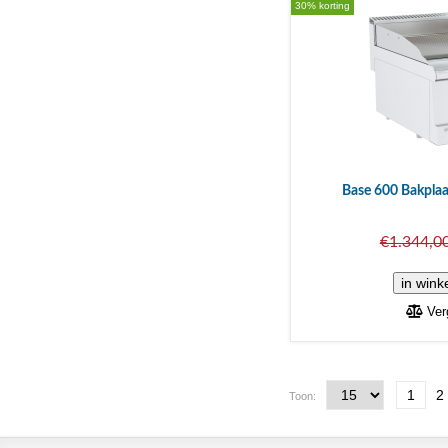
30% korting
Base 600 Bakplaa
€1.344,0
Verg
1
2
Toon: