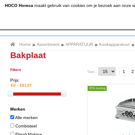
(020) 497 6325
info@hocohoreca.nl
HOCO Horeca
maakt gebruik van cookies om je bezoek aan onze web
AFZUIGING
A
& RVS
»
»
»
»
Home
Assortiment
APPARATUUR
Kookapparatuur
Bakplaat
Filters
1
2
Toon:
Prijs:
35% korting
Merken
Alle merken
Combisteel
Elmali Makina