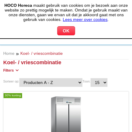
HOCO Horeca
maakt gebruik van cookies om je bezoek aan onze
(020) 497 6325
info@hocohoreca.nl
website zo prettig mogelijk te maken. Omdat je gebruik maakt van
0
onze diensten, gaan we ervan uit dat je akkoord gaat met ons
MIJN ACCOUNT
WINKELWAGEN
gebruik van cookies.
Lees meer over cookies
.
»
Home
Koel- / vriescombinatie
Koel- / vriescombinatie
Filters
Sorteer op:
Toon:
30% korting