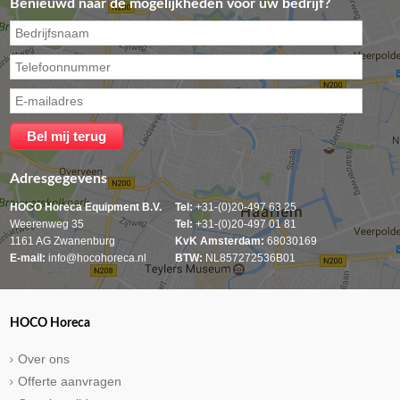
Benieuwd naar de mogelijkheden voor uw bedrijf?
Adresgegevens
HOCO Horeca Equipment B.V.
Tel:
+31-(0)20-497 63 25
Weerenweg 35
Tel:
+31-(0)20-497 01 81
1161 AG Zwanenburg
KvK Amsterdam:
68030169
E-mail:
info@hocohoreca.nl
BTW:
NL857272536B01
HOCO Horeca
Over ons
Offerte aanvragen