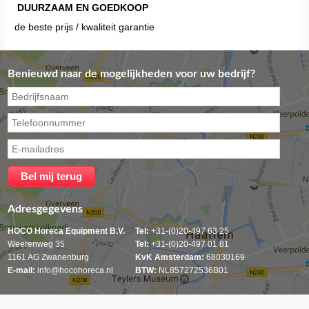
DUURZAAM EN GOEDKOOP
de beste prijs / kwaliteit garantie
Benieuwd naar de mogelijkheden voor uw bedrijf?
Adresgegevens
HOCO Horeca Equipment B.V.
Tel:
+31-(0)20-497 63 25
Weerenweg 35
Tel:
+31-(0)20-497 01 81
1161 AG Zwanenburg
KvK Amsterdam:
68030169
E-mail:
info@hocohoreca.nl
BTW:
NL857272536B01