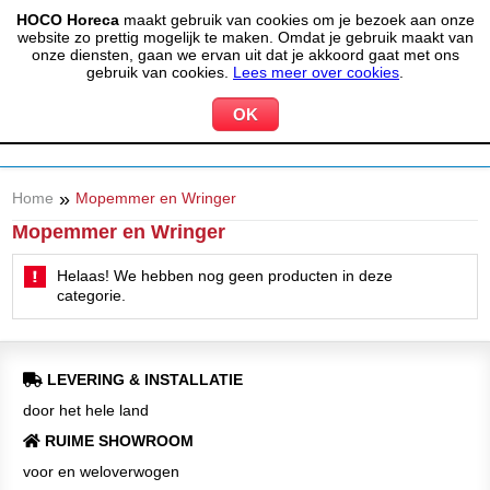
HOCO Horeca
maakt gebruik van cookies om je bezoek aan onze
(020) 497 6325
info@hocohoreca.nl
website zo prettig mogelijk te maken. Omdat je gebruik maakt van
0
onze diensten, gaan we ervan uit dat je akkoord gaat met ons
MIJN ACCOUNT
WINKELWAGEN
gebruik van cookies.
Lees meer over cookies
.
»
Home
Mopemmer en Wringer
Mopemmer en Wringer
Helaas! We hebben nog geen producten in deze
categorie.
LEVERING & INSTALLATIE
door het hele land
RUIME SHOWROOM
voor en weloverwogen