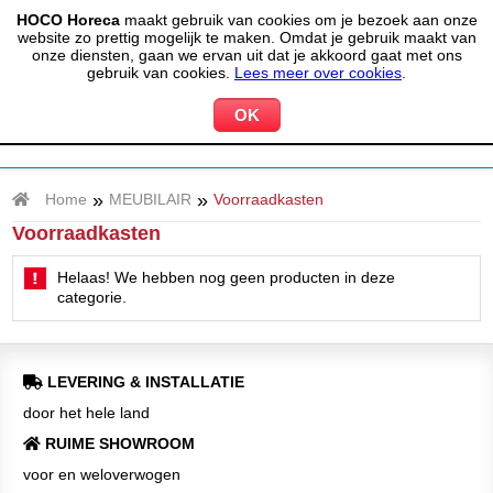
HOCO Horeca
maakt gebruik van cookies om je bezoek aan onze
(020) 497 6325
info@hocohoreca.nl
website zo prettig mogelijk te maken. Omdat je gebruik maakt van
0
onze diensten, gaan we ervan uit dat je akkoord gaat met ons
MIJN ACCOUNT
WINKELWAGEN
gebruik van cookies.
Lees meer over cookies
.
»
»
Home
MEUBILAIR
Voorraadkasten
Voorraadkasten
Helaas! We hebben nog geen producten in deze
categorie.
LEVERING & INSTALLATIE
door het hele land
RUIME SHOWROOM
voor en weloverwogen