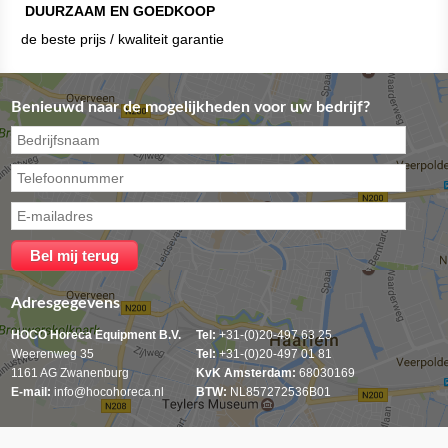
DUURZAAM EN GOEDKOOP
de beste prijs / kwaliteit garantie
Benieuwd naar de mogelijkheden voor uw bedrijf?
Adresgegevens
HOCO Horeca Equipment B.V.
Tel:
+31-(0)20-497 63 25
Weerenweg 35
Tel:
+31-(0)20-497 01 81
1161 AG Zwanenburg
KvK Amsterdam:
68030169
E-mail:
info@hocohoreca.nl
BTW:
NL857272536B01