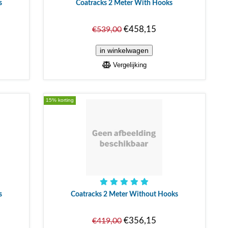
s
Coatracks 2 Meter With Hooks
€458,15
€539,00
Vergelijking
15% korting
s
Coatracks 2 Meter Without Hooks
€356,15
€419,00