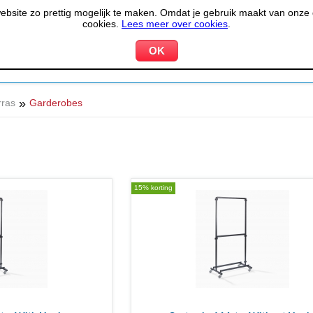
site zo prettig mogelijk te maken. Omdat je gebruik maakt van onze d
cookies.
Lees meer over cookies
.
KOELEN &
PIZZERIA &
HOTEL,
PPARATUUR
VRIEZEN
BAKKERIJ
RESTA
»
rras
Garderobes
15% korting