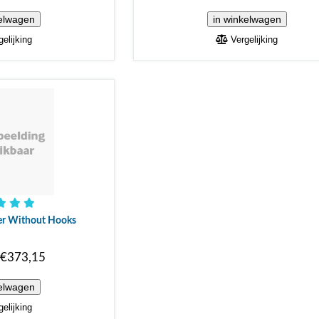
elijking
Vergelijking
er Without Hooks
€373,15
elijking