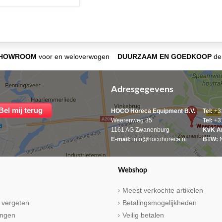
SHOWROOM
voor en weloverwogen
DUURZAAM EN GOEDKOOP
de 
Adresgegevens
HOCO Horeca Equipment B.V.
Tel:
+31
Weerenweg 35
Tel:
+31
1161 AG Zwanenburg
KvK A
E-mail:
info@hocohoreca.nl
BTW:
N
Webshop
Meest verkochte artikelen
 vergeten
Betalingsmogelijkheden
ringen
Veilig betalen