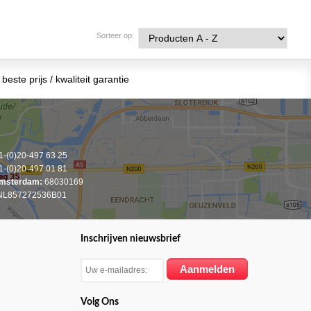
Sorteer op:
beste prijs / kwaliteit garantie
-(0)20-497 63 25
-(0)20-497 01 81
msterdam:
68030169
L857272536B01
Inschrijven nieuwsbrief
Volg Ons