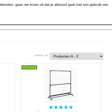
0
MIJN ACCOUNT
BESTELSTATUS
WINKELWAGEN
iensten, gaan we ervan uit dat je akkoord gaat met ons gebruik van
 BAR &
REINIGEN &
URANT
HYGIËNE
Sorteer op:
15% korting