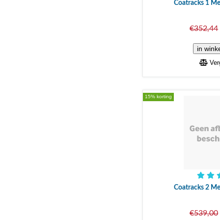
Coatracks 1 M
€352,44
Verg
15% korting
Coatracks 2 M
€539,00