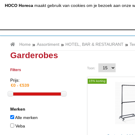
(020) 497 6325
info@hocohoreca.nl
HOCO Horeca
maakt gebruik van cookies om je bezoek aan onze web
AFZUIGING
A
& RVS
»
»
»
Home
Assortiment
HOTEL, BAR & RESTAURANT
Te
Garderobes
Toon:
Filters
Prijs:
15% korting
Merken
Alle merken
Veba