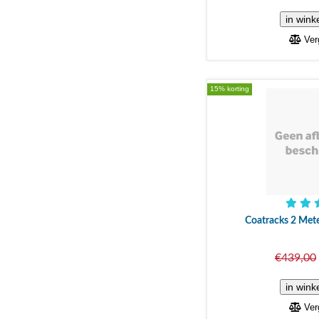
Verg
15% korting
Coatracks 2 Met
€439,00
Verg