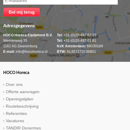
Adresgegevens
HOCO Horeca Equipment B.V.
Tel:
+31-(0)20-497 63 25
Weerenweg 35
Tel:
+31-(0)20-497 01 81
1161 AG Zwanenburg
KvK Amsterdam:
68030169
E-mail:
info@hocohoreca.nl
BTW:
NL857272536B01
HOCO Horeca
Over ons
Offerte aanvragen
Openingstijden
Routebeschrijving
Referenties
Vacatures
TANDIR Donermes