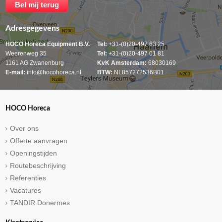
Adresgegevens
HOCO Horeca Equipment B.V.
Tel:
+31-(0)20-497 63 25
Weerenweg 35
Tel:
+31-(0)20-497 01 81
1161 AG Zwanenburg
KvK Amsterdam:
68030169
E-mail:
info@hocohoreca.nl
BTW:
NL857272536B01
HOCO Horeca
Over ons
Offerte aanvragen
Openingstijden
Routebeschrijving
Referenties
Vacatures
TANDIR Donermes