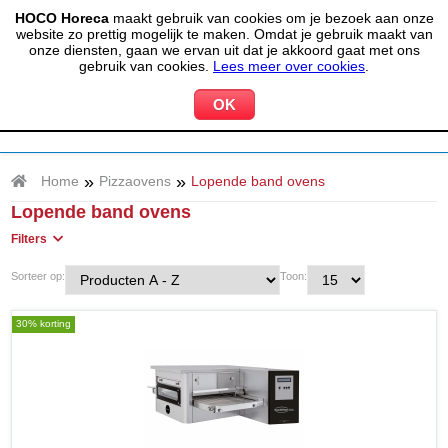
HOCO Horeca
maakt gebruik van cookies om je bezoek aan onze
(020) 497 6325
info@hocohoreca.nl
website zo prettig mogelijk te maken. Omdat je gebruik maakt van
0
onze diensten, gaan we ervan uit dat je akkoord gaat met ons
MIJN ACCOUNT
WINKELWAGEN
gebruik van cookies.
Lees meer over cookies
.
»
»
Home
Pizzaovens
Lopende band ovens
Lopende band ovens
Filters
Sorteer op:
Toon:
30% korting