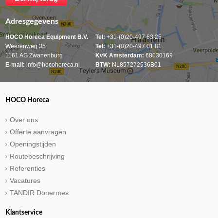
Adresgegevens
HOCO Horeca Equipment B.V.
Tel:
+31-(0)20-497 63 25
Weerenweg 35
Tel:
+31-(0)20-497 01 81
1161 AG Zwanenburg
KvK Amsterdam:
68030169
E-mail:
info@hocohoreca.nl
BTW:
NL857272536B01
HOCO Horeca
Over ons
Offerte aanvragen
Openingstijden
Routebeschrijving
Referenties
Vacatures
TANDIR Donermes
Klantservice