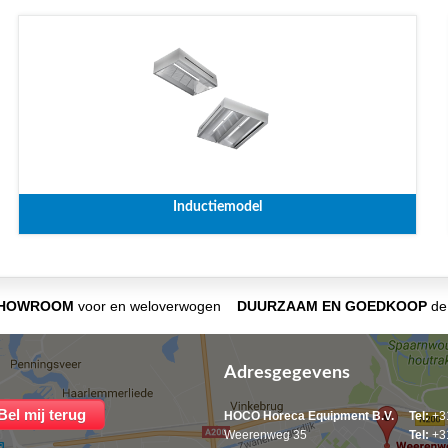
Inductiemodel
SHOWROOM
voor en weloverwogen
DUURZAAM EN GOEDKOOP
de 
Adresgegevens
HOCO Horeca Equipment B.V.
Tel:
+31
Weerenweg 35
Tel:
+31