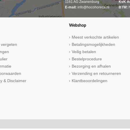
1161 AG Zwanenburg
KvK A
E-mail:
info@hocohoreca.nl
BTW:
N
Webshop
Meest verkochte artikelen
 vergeten
Betalingsmogelijkheden
ringen
Veilig betalen
ulier
Bestelprocedure
rmatie
Bezorging en afhalen
oorwaarden
Verzending en retourneren
cy & Disclaimer
Klantbeoordelingen