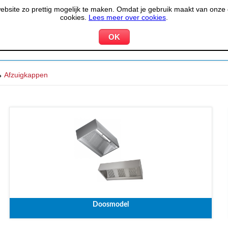
site zo prettig mogelijk te maken. Omdat je gebruik maakt van onze d
cookies.
Lees meer over cookies
.
KOELEN &
PIZZERIA &
HOTEL,
PPARATUUR
VRIEZEN
BAKKERIJ
RESTA
»
Afzuigkappen
Doosmodel