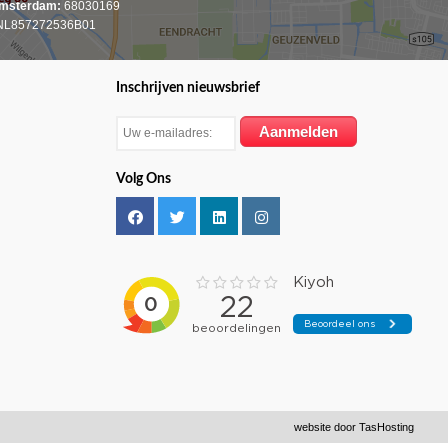
msterdam:
68030169
L857272536B01
Inschrijven nieuwsbrief
Volg Ons
website door
TasHosting