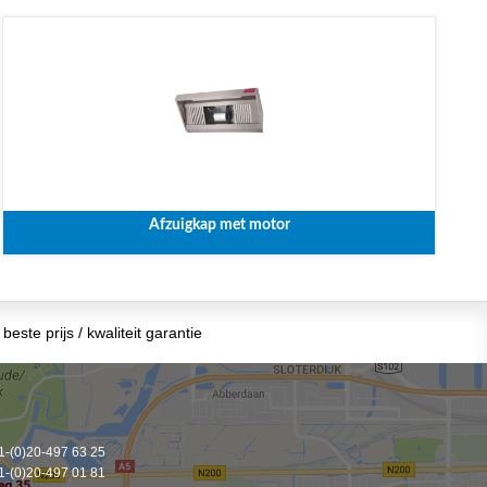
Afzuigkap met motor
beste prijs / kwaliteit garantie
-(0)20-497 63 25
-(0)20-497 01 81