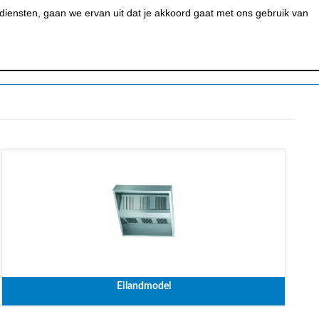
0
MIJN ACCOUNT
BESTELSTATUS
WINKELWAGEN
iensten, gaan we ervan uit dat je akkoord gaat met ons gebruik van
 BAR &
REINIGEN &
URANT
HYGIËNE
Eilandmodel