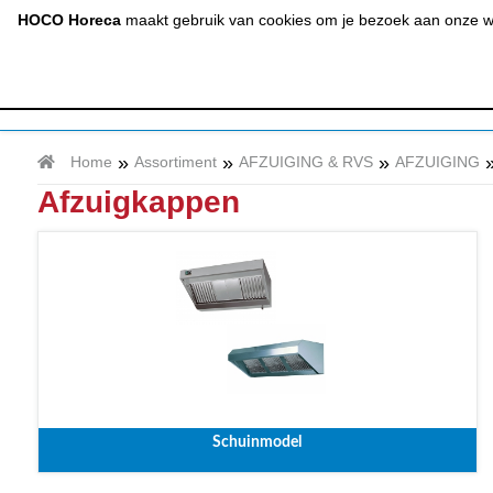
(020) 497 6325
info@hocohoreca.nl
HOCO Horeca
maakt gebruik van cookies om je bezoek aan onze web
AFZUIGING
A
& RVS
»
»
»
Home
Assortiment
AFZUIGING & RVS
AFZUIGING
Afzuigkappen
Schuinmodel