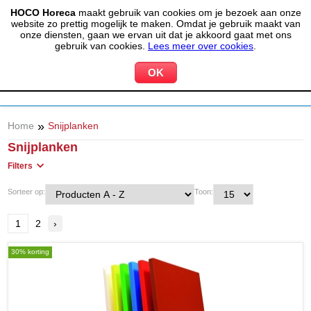
HOCO Horeca
maakt gebruik van cookies om je bezoek aan onze
(020) 497 6325
info@hocohoreca.nl
website zo prettig mogelijk te maken. Omdat je gebruik maakt van
0
onze diensten, gaan we ervan uit dat je akkoord gaat met ons
MIJN ACCOUNT
WINKELWAGEN
gebruik van cookies.
Lees meer over cookies
.
»
Home
Snijplanken
Snijplanken
Filters
Sorteer op:
Toon:
1
2
›
30% korting