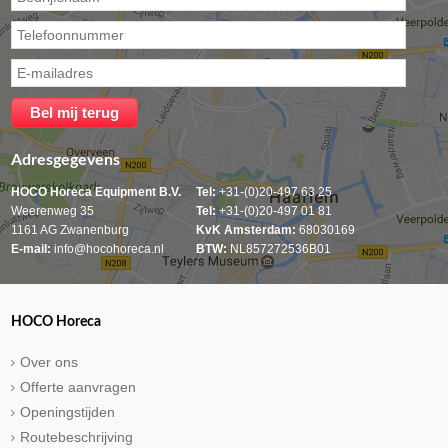
Adresgegevens
HOCO Horeca Equipment B.V.
Tel:
+31-(0)20-497 63 25
Weerenweg 35
Tel:
+31-(0)20-497 01 81
1161 AG Zwanenburg
KvK Amsterdam:
68030169
E-mail:
info@hocohoreca.nl
BTW:
NL857272536B01
HOCO Horeca
Over ons
Offerte aanvragen
Openingstijden
Routebeschrijving