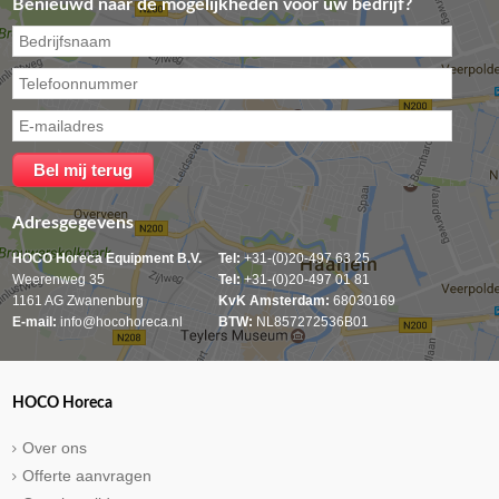
Benieuwd naar de mogelijkheden voor uw bedrijf?
Adresgegevens
HOCO Horeca Equipment B.V.
Tel:
+31-(0)20-497 63 25
Weerenweg 35
Tel:
+31-(0)20-497 01 81
1161 AG Zwanenburg
KvK Amsterdam:
68030169
E-mail:
info@hocohoreca.nl
BTW:
NL857272536B01
HOCO Horeca
Over ons
Offerte aanvragen