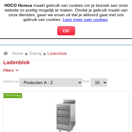
HOCO Horeca
maakt gebruik van cookies om je bezoek aan onze
(020) 497 6325
info@hocohoreca.nl
website zo prettig mogelijk te maken. Omdat je gebruik maakt van
0
onze diensten, gaan we ervan uit dat je akkoord gaat met ons
MIJN ACCOUNT
WINKELWAGEN
gebruik van cookies.
Lees meer over cookies
.
»
»
Home
Overig
Ladenblok
Ladenblok
Filters
Sorteer op:
Toon:
37% korting