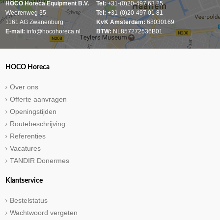
HOCO Horeca Equipment B.V.
Tel:
+31-(0)20-497 63 25
Weerenweg 35
Tel:
+31-(0)20-497 01 81
1161 AG Zwanenburg
KvK Amsterdam:
68030169
E-mail:
info@hocohoreca.nl
BTW:
NL857272536B01
HOCO Horeca
Over ons
Offerte aanvragen
Openingstijden
Routebeschrijving
Referenties
Vacatures
TANDIR Donermes
Klantservice
Bestelstatus
Wachtwoord vergeten