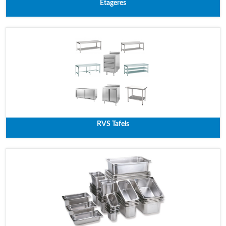
Etageres
RVS Tafels