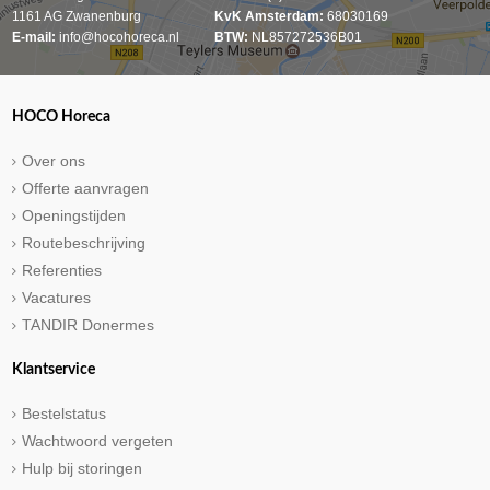
1161 AG Zwanenburg
KvK Amsterdam:
68030169
E-mail:
info@hocohoreca.nl
BTW:
NL857272536B01
HOCO Horeca
Over ons
Offerte aanvragen
Openingstijden
Routebeschrijving
Referenties
Vacatures
TANDIR Donermes
Klantservice
Bestelstatus
Wachtwoord vergeten
Hulp bij storingen