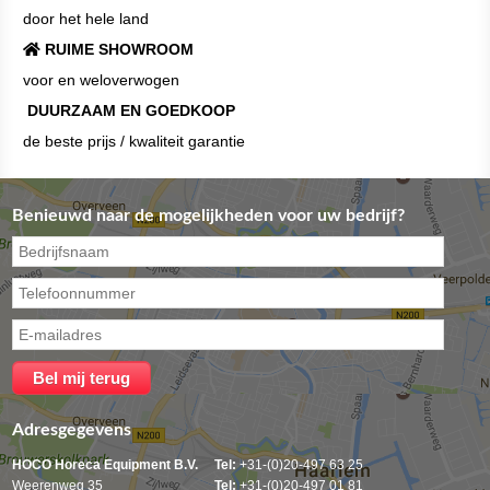
door het hele land
RUIME SHOWROOM
voor en weloverwogen
DUURZAAM EN GOEDKOOP
de beste prijs / kwaliteit garantie
Benieuwd naar de mogelijkheden voor uw bedrijf?
Adresgegevens
HOCO Horeca Equipment B.V.
Tel:
+31-(0)20-497 63 25
Weerenweg 35
Tel:
+31-(0)20-497 01 81