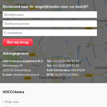
Benieuwd naar de mogelijkheden voor uw bedrijf?
Adresgegevens
HOCO Horeca Equipment B.V.
Tel:
+31-(0)20-497 63 25
Weerenweg 35
Tel:
+31-(0)20-497 01 81
1161 AG Zwanenburg
KvK Amsterdam:
68030169
E-mail:
info@hocohoreca.nl
BTW:
NL857272536B01
HOCO Horeca
Over ons