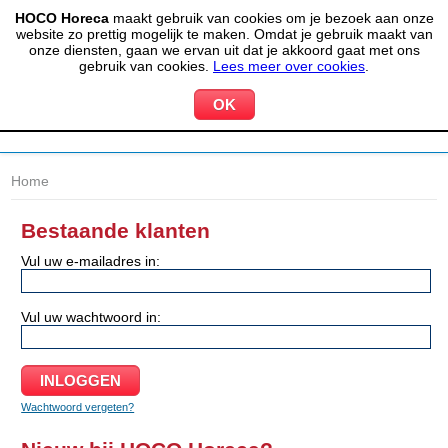
HOCO Horeca
maakt gebruik van cookies om je bezoek aan onze
(020) 497 6325
info@hocohoreca.nl
website zo prettig mogelijk te maken. Omdat je gebruik maakt van
0
onze diensten, gaan we ervan uit dat je akkoord gaat met ons
MIJN ACCOUNT
WINKELWAGEN
gebruik van cookies.
Lees meer over cookies
.
Home
Bestaande klanten
Vul uw e-mailadres in:
Vul uw wachtwoord in:
Wachtwoord vergeten?