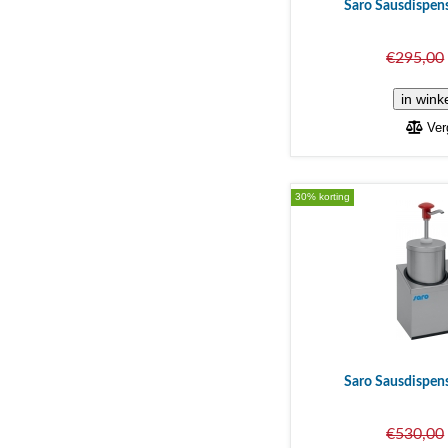
Saro Sausdispen
€295,00
Verg
30% korting
Saro Sausdispen
€530,00