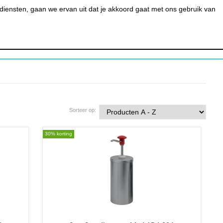
0
MIJN ACCOUNT
BESTELSTATUS
WINKELWAGEN
iensten, gaan we ervan uit dat je akkoord gaat met ons gebruik van
 BAR &
REINIGEN &
URANT
HYGIËNE
Sorteer op:
30% korting