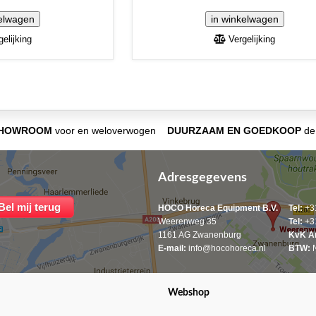
elijking
Vergelijking
SHOWROOM
voor en weloverwogen
DUURZAAM EN GOEDKOOP
de 
Adresgegevens
HOCO Horeca Equipment B.V.
Tel:
+31
Weerenweg 35
Tel:
+31
1161 AG Zwanenburg
KvK A
E-mail:
info@hocohoreca.nl
BTW:
N
Webshop