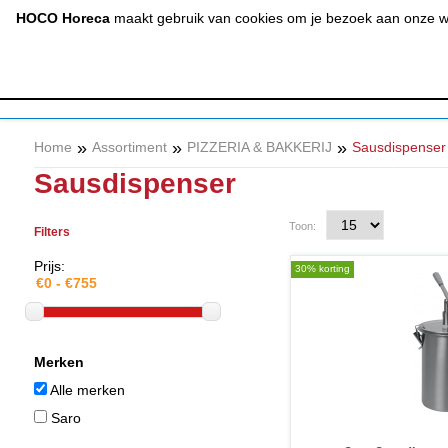
(020) 497 6325
info@hocohoreca.nl
HOCO Horeca
maakt gebruik van cookies om je bezoek aan onze web
AFZUIGING
A
& RVS
»
»
»
Home
Assortiment
PIZZERIA & BAKKERIJ
Sausdispenser
Sausdispenser
Toon:
Filters
Prijs:
30% korting
Merken
Alle merken
Saro