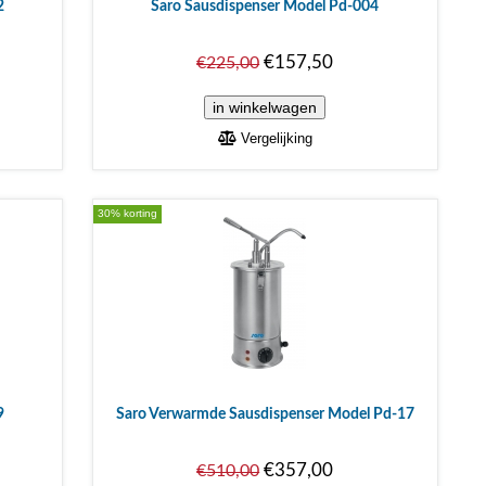
2
Saro Sausdispenser Model Pd-004
€157,50
€225,00
Vergelijking
30% korting
9
Saro Verwarmde Sausdispenser Model Pd-17
€357,00
€510,00