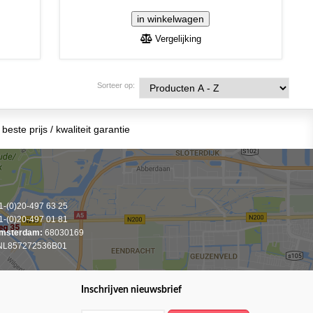
Vergelijking
Sorteer op:
beste prijs / kwaliteit garantie
-(0)20-497 63 25
-(0)20-497 01 81
msterdam:
68030169
L857272536B01
Inschrijven nieuwsbrief