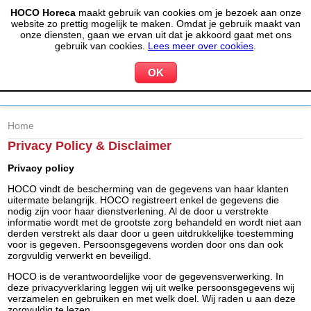
HOCO Horeca
maakt gebruik van cookies om je bezoek aan onze
(020) 497 6325
info@hocohoreca.nl
website zo prettig mogelijk te maken. Omdat je gebruik maakt van
0
onze diensten, gaan we ervan uit dat je akkoord gaat met ons
MIJN ACCOUNT
WINKELWAGEN
gebruik van cookies.
Lees meer over cookies
.
Home
Privacy Policy & Disclaimer
Privacy policy
HOCO vindt de bescherming van de gegevens van haar klanten
uitermate belangrijk. HOCO registreert enkel de gegevens die
nodig zijn voor haar dienstverlening. Al de door u verstrekte
informatie wordt met de grootste zorg behandeld en wordt niet aan
derden verstrekt als daar door u geen uitdrukkelijke toestemming
voor is gegeven. Persoonsgegevens worden door ons dan ook
zorgvuldig verwerkt en beveiligd.
HOCO is de verantwoordelijke voor de gegevensverwerking. In
deze privacyverklaring leggen wij uit welke persoonsgegevens wij
verzamelen en gebruiken en met welk doel. Wij raden u aan deze
zorgvuldig te lezen.