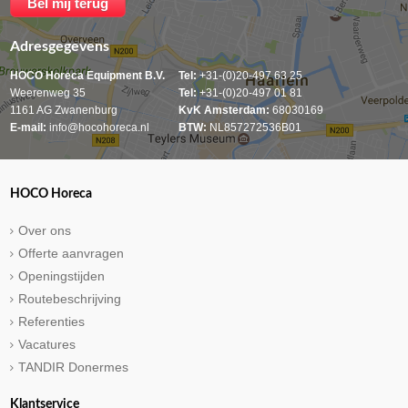
Adresgegevens
HOCO Horeca Equipment B.V.
Tel:
+31-(0)20-497 63 25
Weerenweg 35
Tel:
+31-(0)20-497 01 81
1161 AG Zwanenburg
KvK Amsterdam:
68030169
E-mail:
info@hocohoreca.nl
BTW:
NL857272536B01
HOCO Horeca
Over ons
Offerte aanvragen
Openingstijden
Routebeschrijving
Referenties
Vacatures
TANDIR Donermes
Klantservice