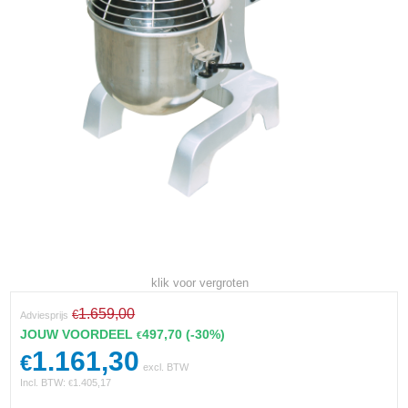
klik voor vergroten
1.659,00
€
Adviesprijs
JOUW VOORDEEL
497,70
(-30%)
€
1.161,30
€
excl. BTW
Incl. BTW:
1.405,17
€