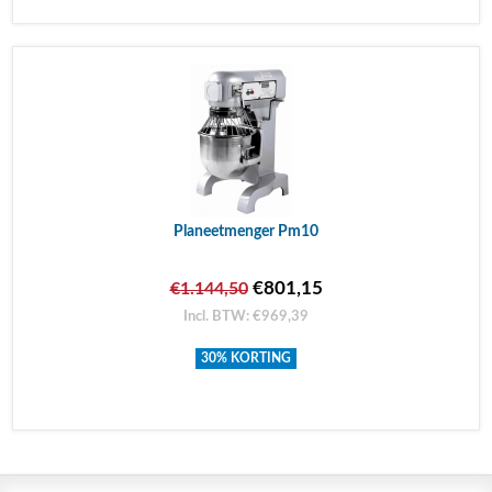
Planeetmenger Pm10
€801,15
€1.144,50
Incl. BTW: €969,39
30% KORTING