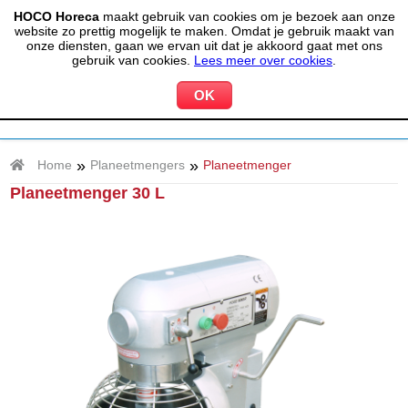
HOCO Horeca
maakt gebruik van cookies om je bezoek aan onze
(020) 497 6325
info@hocohoreca.nl
website zo prettig mogelijk te maken. Omdat je gebruik maakt van
0
onze diensten, gaan we ervan uit dat je akkoord gaat met ons
MIJN ACCOUNT
WINKELWAGEN
gebruik van cookies.
Lees meer over cookies
.
»
»
Home
Planeetmengers
Planeetmenger
Planeetmenger 30 L