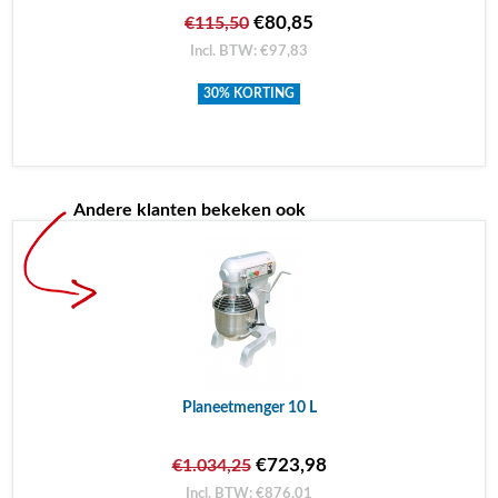
€80,85
€115,50
Incl. BTW: €97,83
30% KORTING
Andere klanten bekeken ook
Planeetmenger 10 L
€723,98
€1.034,25
Incl. BTW: €876,01