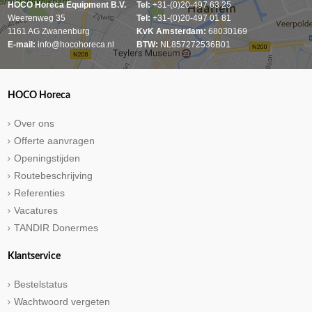
HOCO Horeca Equipment B.V.
Tel:
+31-(0)20-497 63 25
Weerenweg 35
Tel:
+31-(0)20-497 01 81
1161 AG Zwanenburg
KvK Amsterdam:
68030169
E-mail:
info@hocohoreca.nl
BTW:
NL857272536B01
HOCO Horeca
Over ons
Offerte aanvragen
Openingstijden
Routebeschrijving
Referenties
Vacatures
TANDIR Donermes
Klantservice
Bestelstatus
Wachtwoord vergeten