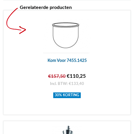
Gerelateerde producten
Kom Voor 7455.1425
€110,25
€157,50
Incl. BTW: €133,40
30% KORTING