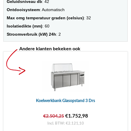
Geluidsniveau db
: 42
Ontdooisysteem
: Automatisch
Max omg temperatuur graden (celsius)
: 32
Isolatiedikte (mm)
: 60
Stroomverbruik (kW) 24h
: 2
Andere klanten bekeken ook
Koelwerkbank Glasopstand 3 Drs
€1.752,98
€2.504,25
Incl. BTW: €2.121,10