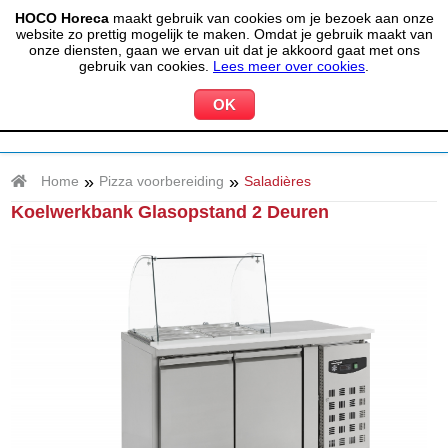
HOCO Horeca
maakt gebruik van cookies om je bezoek aan onze
(020) 497 6325
info@hocohoreca.nl
website zo prettig mogelijk te maken. Omdat je gebruik maakt van
0
onze diensten, gaan we ervan uit dat je akkoord gaat met ons
MIJN ACCOUNT
WINKELWAGEN
gebruik van cookies.
Lees meer over cookies
.
»
»
Home
Pizza voorbereiding
Saladières
Koelwerkbank Glasopstand 2 Deuren