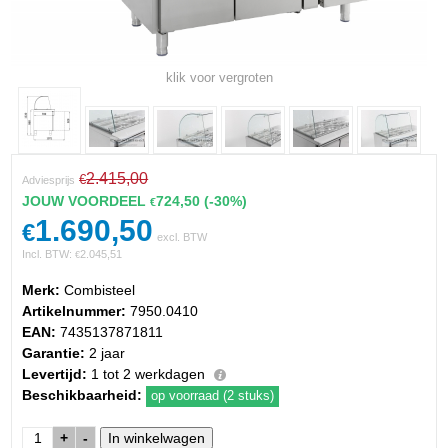
klik voor vergroten
2.415,00
€
Adviesprijs
JOUW VOORDEEL
724,50
(-30%)
€
1.690,50
€
excl. BTW
Incl. BTW:
2.045,51
€
Merk:
Combisteel
Artikelnummer:
7950.0410
EAN:
7435137871811
Garantie:
2 jaar
Levertijd:
1 tot 2 werkdagen
Beschikbaarheid:
op voorraad (2 stuks)
+
-