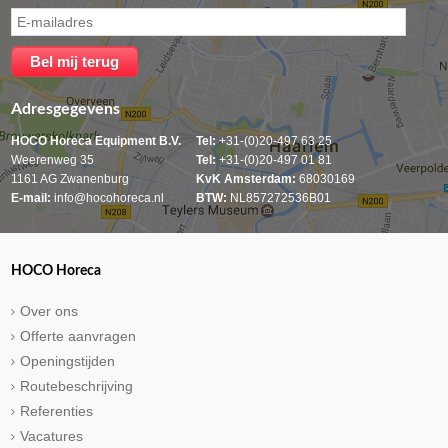
Adresgegevens
HOCO Horeca Equipment B.V.
Tel:
+31-(0)20-497 63 25
Weerenweg 35
Tel:
+31-(0)20-497 01 81
1161 AG Zwanenburg
KvK Amsterdam:
68030169
E-mail:
info@hocohoreca.nl
BTW:
NL857272536B01
HOCO Horeca
Over ons
Offerte aanvragen
Openingstijden
Routebeschrijving
Referenties
Vacatures