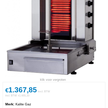
klik voor vergroten
1.367,85
€
excl. BTW
Incl. BTW:
1.655,10
€
Merk:
Kalite Gaz