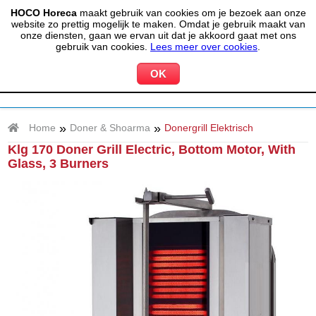
HOCO Horeca
maakt gebruik van cookies om je bezoek aan onze
(020) 497 6325
info@hocohoreca.nl
website zo prettig mogelijk te maken. Omdat je gebruik maakt van
0
onze diensten, gaan we ervan uit dat je akkoord gaat met ons
MIJN ACCOUNT
WINKELWAGEN
gebruik van cookies.
Lees meer over cookies
.
»
»
Home
Doner & Shoarma
Donergrill Elektrisch
Klg 170 Doner Grill Electric, Bottom Motor, With
Glass, 3 Burners