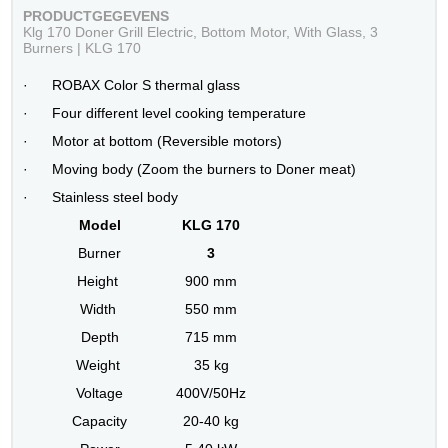
PRODUCTGEGEVENS
Klg 170 Doner Grill Electric, Bottom Motor, With Glass, 3
Burners | KLG 170
· ROBAX Color S thermal glass
· Four different level cooking temperature
· Motor at bottom (Reversible motors)
· Moving body (Zoom the burners to Doner meat)
· Stainless steel body
Model
KLG 170
Burner
3
Height
900 mm
Width
550 mm
Depth
715 mm
Weight
35 kg
Voltage
400V/50Hz
Capacity
20-40 kg