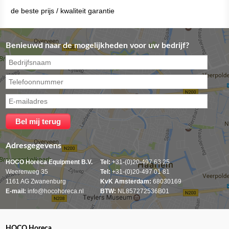
de beste prijs / kwaliteit garantie
Benieuwd naar de mogelijkheden voor uw bedrijf?
Adresgegevens
HOCO Horeca Equipment B.V.
Tel:
+31-(0)20-497 63 25
Weerenweg 35
Tel:
+31-(0)20-497 01 81
1161 AG Zwanenburg
KvK Amsterdam:
68030169
E-mail:
info@hocohoreca.nl
BTW:
NL857272536B01
HOCO Horeca