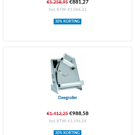
€881,27
€1.258,95
Incl. BTW: €1.066,33
30% KORTING
Deegroller
€988,58
€1.412,25
Incl. BTW: €1.196,18
30% KORTING