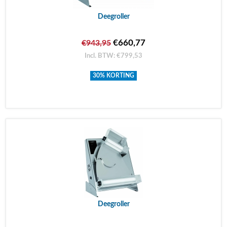
Deegroller
€660,77
€943,95
Incl. BTW: €799,53
30% KORTING
Deegroller