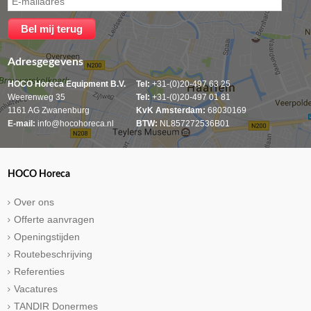
Adresgegevens
HOCO Horeca Equipment B.V.
Tel:
+31-(0)20-497 63 25
Weerenweg 35
Tel:
+31-(0)20-497 01 81
1161 AG Zwanenburg
KvK Amsterdam:
68030169
E-mail:
info@hocohoreca.nl
BTW:
NL857272536B01
HOCO Horeca
Over ons
Offerte aanvragen
Openingstijden
Routebeschrijving
Referenties
Vacatures
TANDIR Donermes