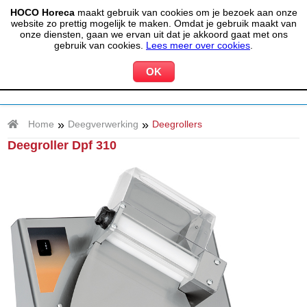
HOCO Horeca
maakt gebruik van cookies om je bezoek aan onze
(020) 497 6325
info@hocohoreca.nl
website zo prettig mogelijk te maken. Omdat je gebruik maakt van
0
onze diensten, gaan we ervan uit dat je akkoord gaat met ons
MIJN ACCOUNT
WINKELWAGEN
gebruik van cookies.
Lees meer over cookies
.
»
»
Home
Deegverwerking
Deegrollers
Deegroller Dpf 310