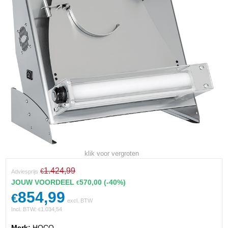
klik voor vergroten
1.424,99
€
Adviesprijs
JOUW VOORDEEL
570,00
(-40%)
€
854,99
€
excl. BTW
Incl. BTW:
1.034,54
€
Merk:
HOCO