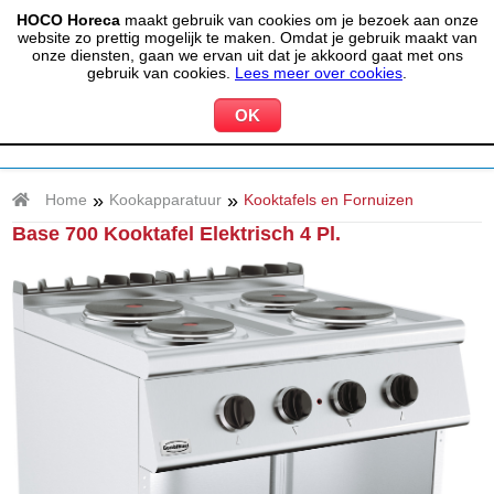
HOCO Horeca
maakt gebruik van cookies om je bezoek aan onze
(020) 497 6325
info@hocohoreca.nl
website zo prettig mogelijk te maken. Omdat je gebruik maakt van
0
onze diensten, gaan we ervan uit dat je akkoord gaat met ons
MIJN ACCOUNT
WINKELWAGEN
gebruik van cookies.
Lees meer over cookies
.
»
»
Home
Kookapparatuur
Kooktafels en Fornuizen
Base 700 Kooktafel Elektrisch 4 Pl.