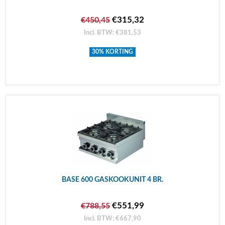
€315,32
€450,45
Incl. BTW: €381,53
30% KORTING
BASE 600 GASKOOKUNIT 4 BR.
€551,99
€788,55
Incl. BTW: €667,90