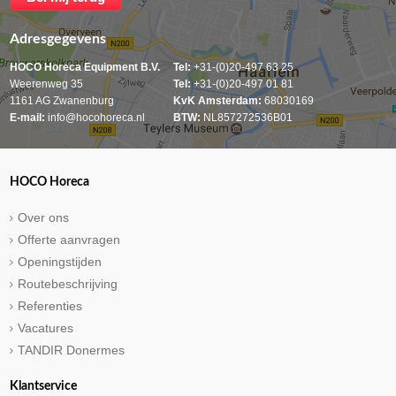
Adresgegevens
HOCO Horeca Equipment B.V.
Tel:
+31-(0)20-497 63 25
Weerenweg 35
Tel:
+31-(0)20-497 01 81
1161 AG Zwanenburg
KvK Amsterdam:
68030169
E-mail:
info@hocohoreca.nl
BTW:
NL857272536B01
HOCO Horeca
Over ons
Offerte aanvragen
Openingstijden
Routebeschrijving
Referenties
Vacatures
TANDIR Donermes
Klantservice