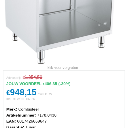
klik voor vergroten
1.354,50
€
Adviesprijs
JOUW VOORDEEL
406,35
(-30%)
€
948,15
€
excl. BTW
Incl. BTW:
1.147,26
€
Merk:
Combisteel
Artikelnummer:
7178.0430
EAN:
6017426669647
Garantie:
1 jaar