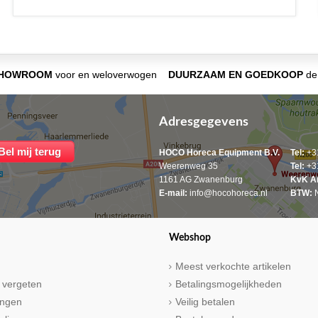
SHOWROOM
voor en weloverwogen
DUURZAAM EN GOEDKOOP
de 
Adresgegevens
HOCO Horeca Equipment B.V.
Tel:
+31
Weerenweg 35
Tel:
+31
1161 AG Zwanenburg
KvK A
E-mail:
info@hocohoreca.nl
BTW:
N
Webshop
Meest verkochte artikelen
 vergeten
Betalingsmogelijkheden
ringen
Veilig betalen