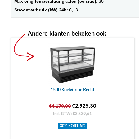
Max omg temperatuur graden (celsius)
: 30
Stroomverbruik (kW) 24h
: 6,13
Andere klanten bekeken ook
1500 Koelvitrine Recht
€2.925,30
€4.179,00
Incl. BTW: €3.539,61
30% KORTING