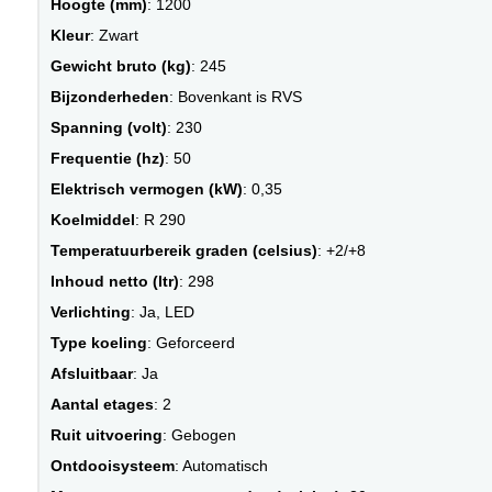
Hoogte (mm)
: 1200
Kleur
: Zwart
Gewicht bruto (kg)
: 245
Bijzonderheden
: Bovenkant is RVS
Spanning (volt)
: 230
Frequentie (hz)
: 50
Elektrisch vermogen (kW)
: 0,35
Koelmiddel
: R 290
Temperatuurbereik graden (celsius)
: +2/+8
Inhoud netto (ltr)
: 298
Verlichting
: Ja, LED
Type koeling
: Geforceerd
Afsluitbaar
: Ja
Aantal etages
: 2
Ruit uitvoering
: Gebogen
Ontdooisysteem
: Automatisch