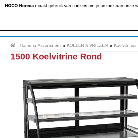
(020) 497 6325
info@hocohoreca.nl
HOCO Horeca
maakt gebruik van cookies om je bezoek aan onze web
AFZUIGING
A
& RVS
»
»
»
Home
Assortiment
KOELEN & VRIEZEN
Koelvitrines
1500 Koelvitrine Rond