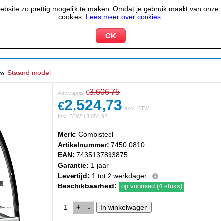
site zo prettig mogelijk te maken. Omdat je gebruik maakt van onze d
cookies.
Lees meer over cookies
.
KOELEN &
PIZZERIA &
HOTEL,
PPARATUUR
VRIEZEN
BAKKERIJ
RESTA
»
Staand model
3.606,75
€
Adviesprijs
2.524,73
€
excl. BTW
Incl. BTW:
3.054,92
€
Merk:
Combisteel
Artikelnummer:
7450.0810
EAN:
7435137893875
Garantie:
1 jaar
Levertijd:
1 tot 2 werkdagen
Beschikbaarheid:
op voorraad (4 stuks)
+
-