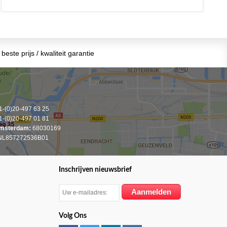
beste prijs / kwaliteit garantie
-(0)20-497 63 25
-(0)20-497 01 81
msterdam:
68030169
L857272536B01
Inschrijven nieuwsbrief
Volg Ons