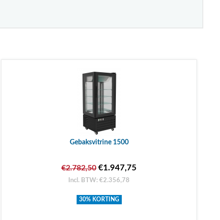
Gebaksvitrine 1500
€1.947,75
€2.782,50
Incl. BTW: €2.356,78
30% KORTING