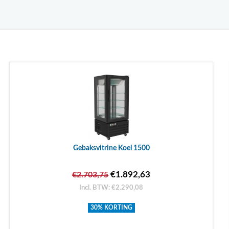
Gebaksvitrine Koel 1500
€1.892,63
€2.703,75
Incl. BTW: €2.290,08
30% KORTING