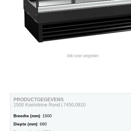
klik voor vergroten
PRODUCTGEGEVENS
1500 Koelvitrine Rond | 7450.0810
Breedte (mm)
: 1500
Diepte (mm)
: 680