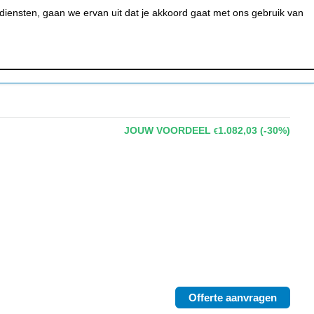
0
MIJN ACCOUNT
BESTELSTATUS
WINKELWAGEN
iensten, gaan we ervan uit dat je akkoord gaat met ons gebruik van
 BAR &
REINIGEN &
URANT
HYGIËNE
JOUW VOORDEEL
1.082,03
(-30%)
€