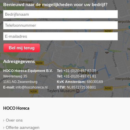
Benieuwd naar de mogelijkheden voor uw bedrijf?
Adresgegevens
HOCO Horeca Equipment B.V.
Tel:
+31-(0)20-497 63 25
Weerenweg 35
Tel:
+31-(0)20-497 01 81
1161 AG Zwanenburg
KvK Amsterdam:
68030169
E-mail:
info@hocohoreca.nl
BTW:
NL857272536B01
HOCO Horeca
Over ons
Offerte aanvragen