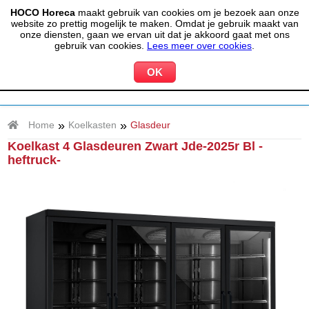
HOCO Horeca
maakt gebruik van cookies om je bezoek aan onze
(020) 497 6325
info@hocohoreca.nl
website zo prettig mogelijk te maken. Omdat je gebruik maakt van
0
onze diensten, gaan we ervan uit dat je akkoord gaat met ons
MIJN ACCOUNT
WINKELWAGEN
gebruik van cookies.
Lees meer over cookies
.
»
»
Home
Koelkasten
Glasdeur
Koelkast 4 Glasdeuren Zwart Jde-2025r Bl -
heftruck-