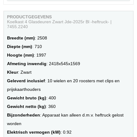
PRODUCTGEGEVENS
Koelkast 4 Glasdeuren Zwart Jde-2025r Bl -heftruck- |
7455.2240
Breedte (mm)
: 2508
Diepte (mm)
: 710
Hoogte (mm)
: 1997
Afmeting inwendig
: 2418x545x1569
Kleur
: Zwart
Geleverd inclusief
: 10 wielen en 20 roosters met clips en
prijskaarthouders
Gewicht bruto (kg)
: 400
Gewicht netto (kg)
: 360
Bijzonderheden
: Apparaat kan alleen d.m.v. heftruck gelost
worden
Elektrisch vermogen (kW)
: 0.92