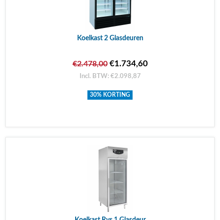
Koelkast 2 Glasdeuren
€1.734,60
€2.478,00
Incl. BTW: €2.098,87
30% KORTING
Koelkast Rvs 1 Glasdeur