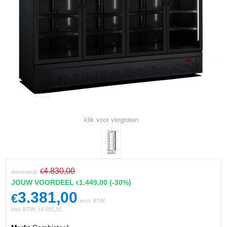
klik voor vergroten
4.830,00
€
Adviesprijs
JOUW VOORDEEL
1.449,00
(-30%)
€
3.381,00
€
excl. BTW
Incl. BTW:
4.091,01
€