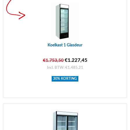
Koelkast 1 Glasdeur
€1.227,45
€1.753,50
Incl. BTW: €1.485,21
30% KORTING