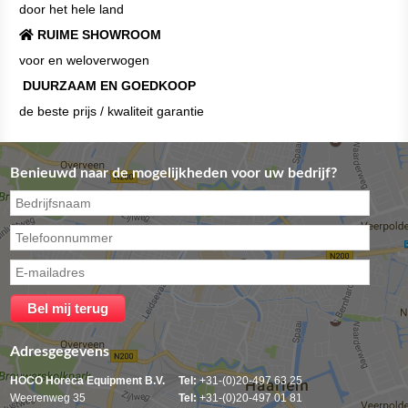
door het hele land
RUIME SHOWROOM
voor en weloverwogen
DUURZAAM EN GOEDKOOP
de beste prijs / kwaliteit garantie
Benieuwd naar de mogelijkheden voor uw bedrijf?
Adresgegevens
HOCO Horeca Equipment B.V.
Tel:
+31-(0)20-497 63 25
Weerenweg 35
Tel:
+31-(0)20-497 01 81