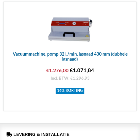
Vacuummachine, pomp 32 l./min, lasnaad 430 mm (dubbele
lasnaad)
€1.071,84
€1.276,00
Incl. BTW: €1.296,93
16% KORTING
LEVERING & INSTALLATIE