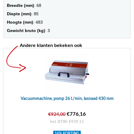
Breedte (mm)
: 68
Diepte (mm)
: 85
Hoogte (mm)
: 483
Gewicht bruto (kg)
: 3
Andere klanten bekeken ook
Vacuummachine, pomp 26 l./min, lasnaad 430 mm
€776,16
€924,00
Incl. BTW: €939,15
16% KORTING