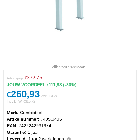
klik voor vergroten
372,75
€
Adviesprijs
JOUW VOORDEEL
111,83
(-30%)
€
260,93
€
excl. BTW
Incl. BTW:
315,72
€
Merk:
Combisteel
Artikelnummer:
7495.0495
EAN:
7422242931974
Garantie:
1 jaar
Levertijd:
1 tot 2 werkdagen