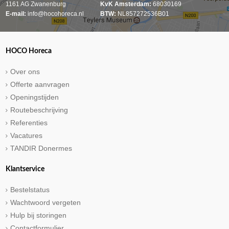
1161 AG Zwanenburg
KvK Amsterdam:
68030169
E-mail:
info@hocohoreca.nl
BTW:
NL857272536B01
HOCO Horeca
Over ons
Offerte aanvragen
Openingstijden
Routebeschrijving
Referenties
Vacatures
TANDIR Donermes
Klantservice
Bestelstatus
Wachtwoord vergeten
Hulp bij storingen
Contactformulier