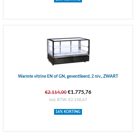
Warmte vitrine EN of GN, geventileerd, 2 niv., ZWART
€1.775,76
€2.114,00
Incl. BTW: €2.148,67
16% KORTING