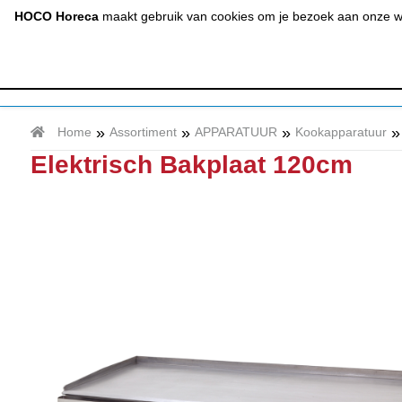
(020) 497 6325
info@hocohoreca.nl
HOCO Horeca
maakt gebruik van cookies om je bezoek aan onze web
AFZUIGING
A
& RVS
»
»
»
»
Home
Assortiment
APPARATUUR
Kookapparatuur
Elektrisch Bakplaat 120cm