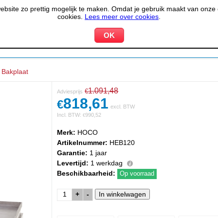
site zo prettig mogelijk te maken. Omdat je gebruik maakt van onze d
cookies.
Lees meer over cookies
.
KOELEN &
PIZZERIA &
HOTEL,
PPARATUUR
VRIEZEN
BAKKERIJ
RESTA
Bakplaat
1.091,48
€
Adviesprijs
818,61
€
excl. BTW
Incl. BTW:
990,52
€
Merk:
HOCO
Artikelnummer:
HEB120
Garantie:
1 jaar
Levertijd:
1 werkdag
Beschikbaarheid:
Op voorraad
+
-