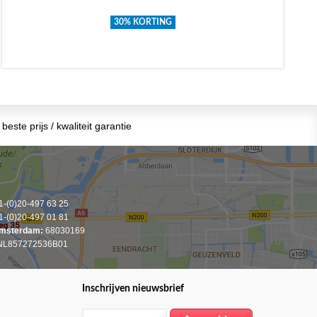
30% KORTING
beste prijs / kwaliteit garantie
-(0)20-497 63 25
-(0)20-497 01 81
msterdam:
68030169
L857272536B01
Inschrijven nieuwsbrief