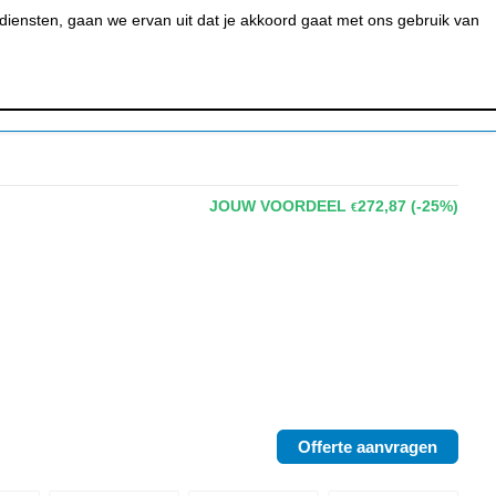
0
MIJN ACCOUNT
BESTELSTATUS
WINKELWAGEN
iensten, gaan we ervan uit dat je akkoord gaat met ons gebruik van
 BAR &
REINIGEN &
URANT
HYGIËNE
JOUW VOORDEEL
272,87
(-25%)
€