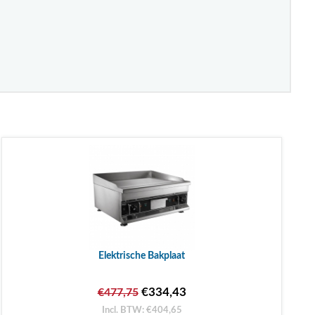
Elektrische Bakplaat
€334,43
€477,75
Incl. BTW: €404,65