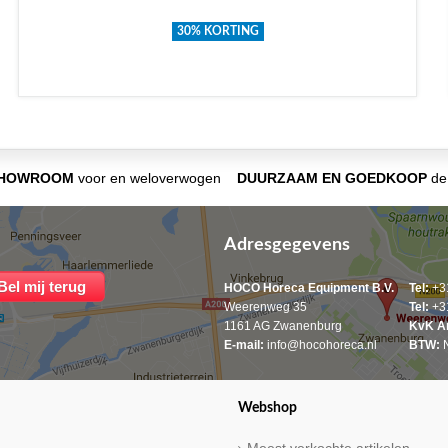
30% KORTING
SHOWROOM
voor en weloverwogen
DUURZAAM EN GOEDKOOP
de 
Adresgegevens
HOCO Horeca Equipment B.V.
Tel:
+31
Weerenweg 35
Tel:
+31
1161 AG Zwanenburg
KvK A
E-mail:
info@hocohoreca.nl
BTW:
N
Webshop