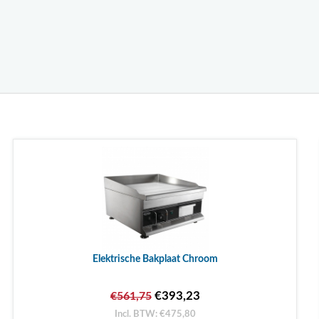
Elektrische Bakplaat Chroom
€393,23
€561,75
Incl. BTW: €475,80