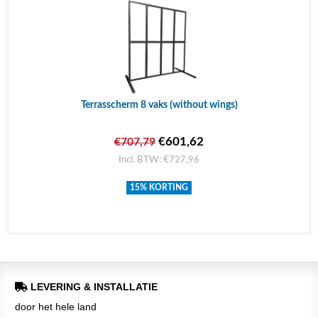
Terrasscherm 8 vaks (without wings)
€601,62
€707,79
Incl. BTW: €727,96
15% KORTING
LEVERING & INSTALLATIE
door het hele land