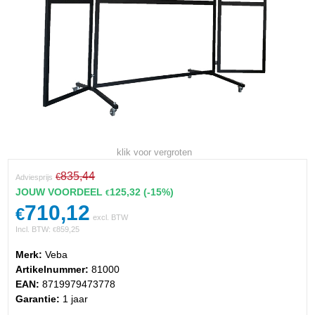
klik voor vergroten
835,44
€
Adviesprijs
JOUW VOORDEEL
125,32
(-15%)
€
710,12
€
excl. BTW
Incl. BTW:
859,25
€
Merk:
Veba
Artikelnummer:
81000
EAN:
8719979473778
Garantie:
1 jaar