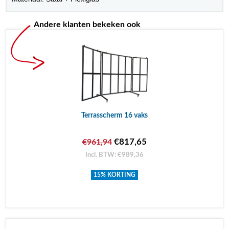
Andere klanten bekeken ook
Terrasscherm 16 vaks
€817,65
€961,94
Incl. BTW: €989,36
15% KORTING