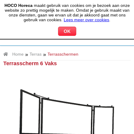
HOCO Horeca
maakt gebruik van cookies om je bezoek aan onze
(020) 497 6325
info@hocohoreca.nl
website zo prettig mogelijk te maken. Omdat je gebruik maakt van
0
onze diensten, gaan we ervan uit dat je akkoord gaat met ons
MIJN ACCOUNT
WINKELWAGEN
gebruik van cookies.
Lees meer over cookies
.
»
»
Home
Terras
Terrasschermen
Terrasscherm 6 Vaks