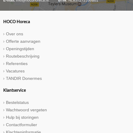
E-mail:
info@hocohoreca.nl
BTW:
NL857272536B01
HOCO Horeca
Over ons
Offerte aanvragen
Openingstijden
Routebeschrijving
Referenties
Vacatures
TANDIR Donermes
Klantservice
Bestelstatus
Wachtwoord vergeten
Hulp bij storingen
Contactformulier
Klachteninformatie