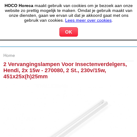
HOCO Horeca
maakt gebruik van cookies om je bezoek aan onze
(020) 497 6325
info@hocohoreca.nl
website zo prettig mogelijk te maken. Omdat je gebruik maakt van
0
onze diensten, gaan we ervan uit dat je akkoord gaat met ons
MIJN ACCOUNT
WINKELWAGEN
gebruik van cookies.
Lees meer over cookies
.
Home
2 Vervangingslampen Voor Insectenverdelgers,
Hendi, 2x 15w - 270080, 2 St., 230v/15w,
451x25x(h)25mm