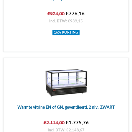
€776,16
€924,00
Incl. BTW: €939,15
16% KORTING
Warmte vitrine EN of GN, geventileerd, 2 niv., ZWART
€1.775,76
€2.114,00
Incl. BTW: €2.148,67