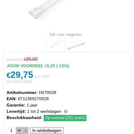
klik voor vergroten
35,00
€
Adviesprijs
JOUW VOORDEEL
5,25
(-15%)
€
29,75
€
excl. BTW
Incl. BTW:
36,00
€
Artikelnummer:
H270028
EAN:
8711369270028
Garantie:
1 jaar
Levertijd:
1 tot 2 werkdagen
Beschikbaarheid:
Op voorrad (251 stuks)
+
-