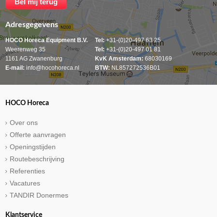
Adresgegevens
HOCO Horeca Equipment B.V.
Tel:
+31-(0)20-497 63 25
Weerenweg 35
Tel:
+31-(0)20-497 01 81
1161 AG Zwanenburg
KvK Amsterdam:
68030169
E-mail:
info@hocohoreca.nl
BTW:
NL857272536B01
HOCO Horeca
Over ons
Offerte aanvragen
Openingstijden
Routebeschrijving
Referenties
Vacatures
TANDIR Donermes
Klantservice