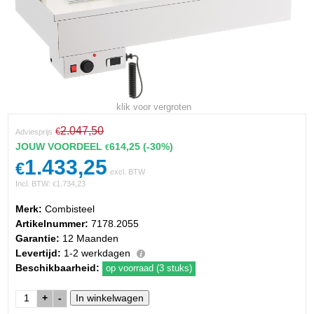
klik voor vergroten
2.047,50
€
Adviesprijs
JOUW VOORDEEL
614,25
(-30%)
€
1.433,25
€
excl. BTW
Incl. BTW:
1.734,23
€
Merk:
Combisteel
Artikelnummer:
7178.2055
Garantie:
12 Maanden
Levertijd:
1-2 werkdagen
Beschikbaarheid:
op voorraad (3 stuks)
+
-