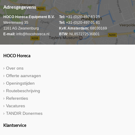
Adresgegevens
HOCO Horeca Equipment B.V.
Tel:
+31-(0)20-497 63 25
Weerenweg 35
Tel:
+31-(0)20-497 01 81
1161 AG Zwanenburg
KvK Amsterdam:
68030169
E-mail:
info@hocohoreca.nl
BTW:
NL857272536B01
HOCO Horeca
Over ons
Offerte aanvragen
Openingstijden
Routebeschrijving
Referenties
Vacatures
TANDIR Donermes
Klantservice