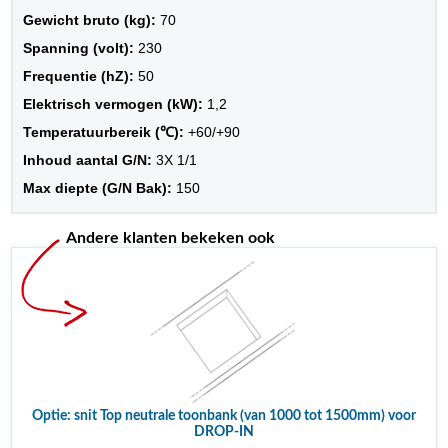
Gewicht bruto (kg):
70
Spanning (volt):
230
Frequentie (hZ):
50
Elektrisch vermogen (kW):
1,2
Temperatuurbereik (℃):
+60/+90
Inhoud aantal G/N:
3X 1/1
Max diepte (G/N Bak):
150
Andere klanten bekeken ook
Optie: snit Top neutrale toonbank (van 1000 tot 1500mm) voor
DROP-IN