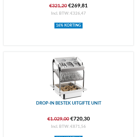
€269,81
€321,20
Incl. BTW: €326,47
16% KORTING
DROP-IN BESTEK UITGIFTE UNIT
€720,30
€1.029,00
Incl. BTW: €871,56