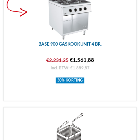
BASE 900 GASKOOKUNIT 4 BR.
€1.561,88
€2.231,25
Incl. BTW: €1.889,87
30% KORTING