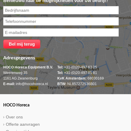
Benieuwd naar de mogelijkheden voor uw bedrijf?
Adresgegevens
HOCO Horeca Equipment B.V.
Tel:
+31-(0)20-497 63 25
Weerenweg 35
Tel:
+31-(0)20-497 01 81
1161 AG Zwanenburg
KvK Amsterdam:
68030169
E-mail:
info@hocohoreca.nl
BTW:
NL857272536B01
HOCO Horeca
Over ons
Offerte aanvragen