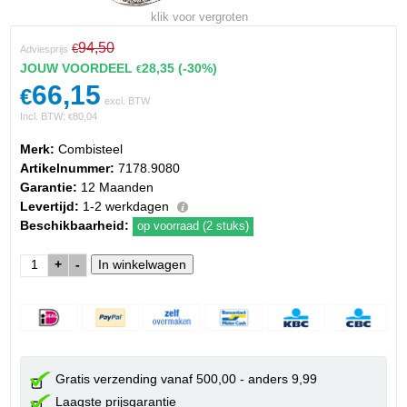
klik voor vergroten
94,50
€
Adviesprijs
JOUW VOORDEEL
28,35
(-30%)
€
66,15
€
excl. BTW
Incl. BTW:
80,04
€
Merk:
Combisteel
Artikelnummer:
7178.9080
Garantie:
12 Maanden
Levertijd:
1-2 werkdagen
Beschikbaarheid:
op voorraad (2 stuks)
+
-
Gratis verzending vanaf 500,00 - anders 9,99
Laagste prijsgarantie