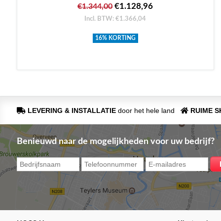
€1.128,96
€1.344,00
Incl. BTW: €1.366,04
16% KORTING
LEVERING & INSTALLATIE
door het hele land
RUIME 
Benieuwd naar de mogelijkheden voor uw bedrijf?