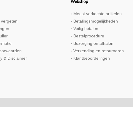
Webshop
Meest verkochte artikelen
 vergeten
Betalingsmogelijkheden
ringen
Veilig betalen
ulier
Bestelprocedure
rmatie
Bezorging en afhalen
oorwaarden
Verzending en retourneren
cy & Disclaimer
Klantbeoordelingen