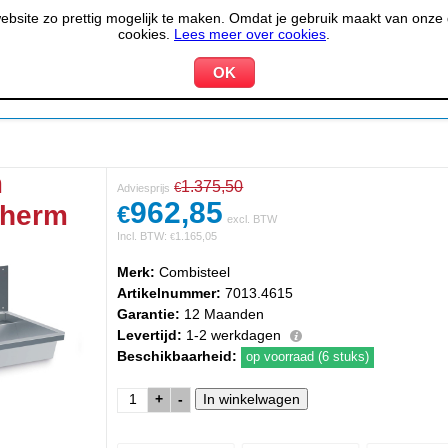
site zo prettig mogelijk te maken. Omdat je gebruik maakt van onze d
cookies.
Lees meer over cookies
.
KOELEN &
PIZZERIA &
HOTEL,
PPARATUUR
VRIEZEN
BAKKERIJ
RESTA
m
1.375,50
€
Adviesprijs
962,85
cherm
€
excl. BTW
Incl. BTW:
1.165,05
€
Merk:
Combisteel
Artikelnummer:
7013.4615
Garantie:
12 Maanden
Levertijd:
1-2 werkdagen
Beschikbaarheid:
op voorraad (6 stuks)
+
-