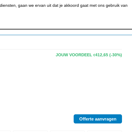
0
MIJN ACCOUNT
BESTELSTATUS
WINKELWAGEN
iensten, gaan we ervan uit dat je akkoord gaat met ons gebruik van
 BAR &
REINIGEN &
URANT
HYGIËNE
JOUW VOORDEEL
412,65
(-30%)
€