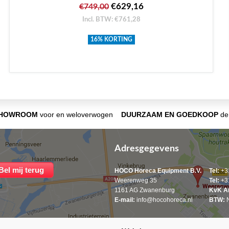
€629,16
€749,00
Incl. BTW: €761,28
16% KORTING
SHOWROOM
voor en weloverwogen
DUURZAAM EN GOEDKOOP
de 
Adresgegevens
HOCO Horeca Equipment B.V.
Tel:
+31
Weerenweg 35
Tel:
+31
1161 AG Zwanenburg
KvK A
E-mail:
info@hocohoreca.nl
BTW:
N