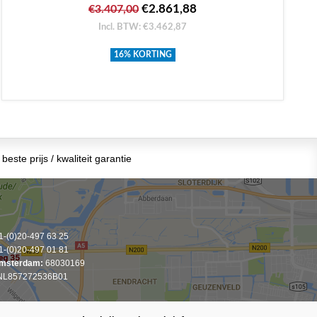
€2.861,88
€3.407,00
Incl. BTW: €3.462,87
16% KORTING
beste prijs / kwaliteit garantie
-(0)20-497 63 25
-(0)20-497 01 81
msterdam:
68030169
L857272536B01