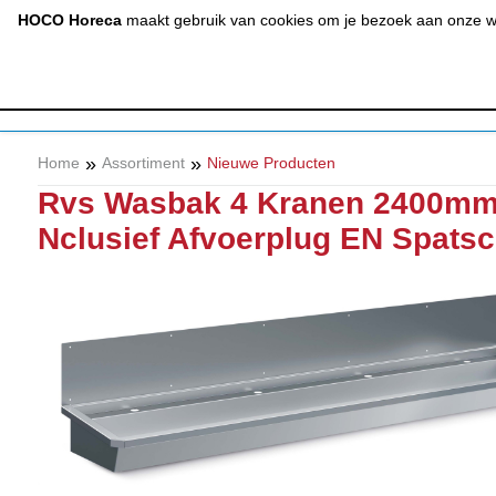
(020) 497 6325
info@hocohoreca.nl
HOCO Horeca
maakt gebruik van cookies om je bezoek aan onze web
AFZUIGING
A
& RVS
»
»
Home
Assortiment
Nieuwe Producten
Rvs Wasbak 4 Kranen 2400m
Nclusief Afvoerplug EN Spats