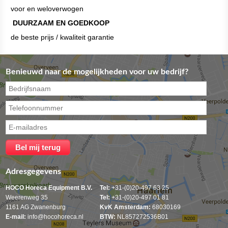
voor en weloverwogen
DUURZAAM EN GOEDKOOP
de beste prijs / kwaliteit garantie
Benieuwd naar de mogelijkheden voor uw bedrijf?
Adresgegevens
HOCO Horeca Equipment B.V.
Tel:
+31-(0)20-497 63 25
Weerenweg 35
Tel:
+31-(0)20-497 01 81
1161 AG Zwanenburg
KvK Amsterdam:
68030169
E-mail:
info@hocohoreca.nl
BTW:
NL857272536B01