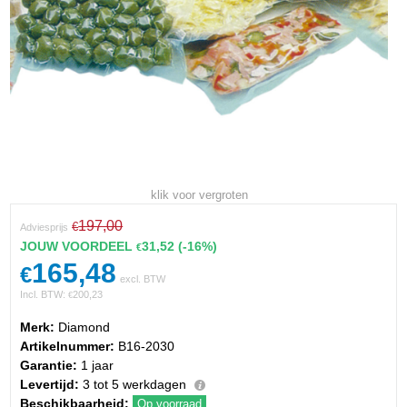
klik voor vergroten
197,00
€
Adviesprijs
JOUW VOORDEEL
31,52
(-16%)
€
165,48
€
excl. BTW
Incl. BTW:
200,23
€
Merk:
Diamond
Artikelnummer:
B16-2030
Garantie:
1 jaar
Levertijd:
3 tot 5 werkdagen
Beschikbaarheid:
Op voorraad