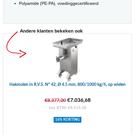
Polyamide (PE-PA), voedinggecertificeerd
Andere klanten bekeken ook
Hakmolen in R.V.S. N° 42, Ø 4.5 mm, 800/1000 kg/h, op wielen
€7.036,68
€8.377,00
Incl. BTW: €8.514,38
16% KORTING