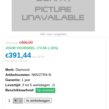
klik voor vergroten
466,00
€
Adviesprijs
JOUW VOORDEEL
74,56
(-16%)
€
391,44
€
excl. BTW
Incl. BTW:
473,64
€
Merk:
Diamond
Artikelnummer:
N65/2TR4-N
Garantie:
1 jaar
Levertijd:
3 tot 5 werkdagen
Beschikbaarheid:
Op voorraad
+
-