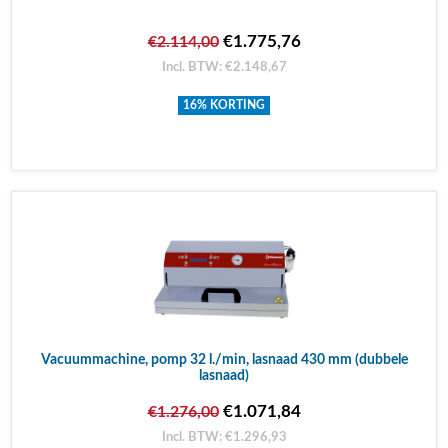
€1.775,76
€2.114,00
Incl. BTW: €2.148,67
16% KORTING
Vacuummachine, pomp 32 l./min, lasnaad 430 mm (dubbele
lasnaad)
€1.071,84
€1.276,00
Incl. BTW: €1.296,93