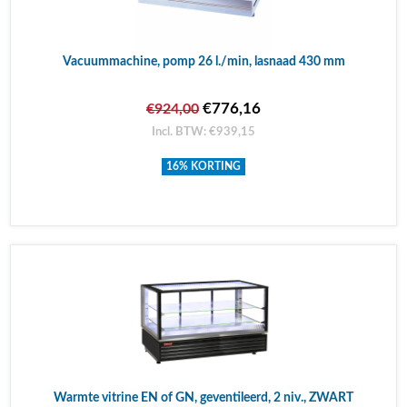
Vacuummachine, pomp 26 l./min, lasnaad 430 mm
€776,16
€924,00
Incl. BTW: €939,15
16% KORTING
Warmte vitrine EN of GN, geventileerd, 2 niv., ZWART