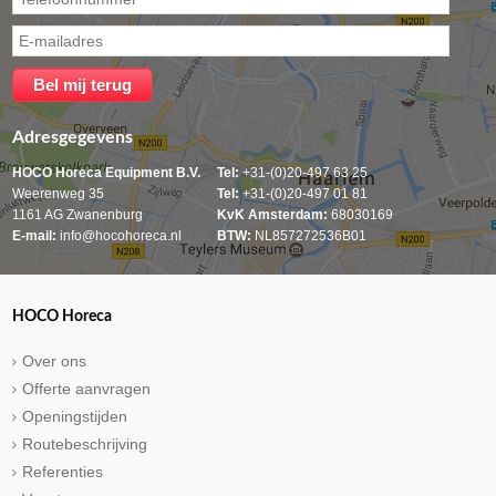
Adresgegevens
HOCO Horeca Equipment B.V.
Tel:
+31-(0)20-497 63 25
Weerenweg 35
Tel:
+31-(0)20-497 01 81
1161 AG Zwanenburg
KvK Amsterdam:
68030169
E-mail:
info@hocohoreca.nl
BTW:
NL857272536B01
HOCO Horeca
Over ons
Offerte aanvragen
Openingstijden
Routebeschrijving
Referenties