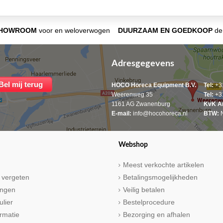
SHOWROOM
voor en weloverwogen
DUURZAAM EN GOEDKOOP
de 
Adresgegevens
HOCO Horeca Equipment B.V.
Tel:
+31
Weerenweg 35
Tel:
+31
1161 AG Zwanenburg
KvK A
E-mail:
info@hocohoreca.nl
BTW:
N
Webshop
Meest verkochte artikelen
 vergeten
Betalingsmogelijkheden
ringen
Veilig betalen
ulier
Bestelprocedure
rmatie
Bezorging en afhalen