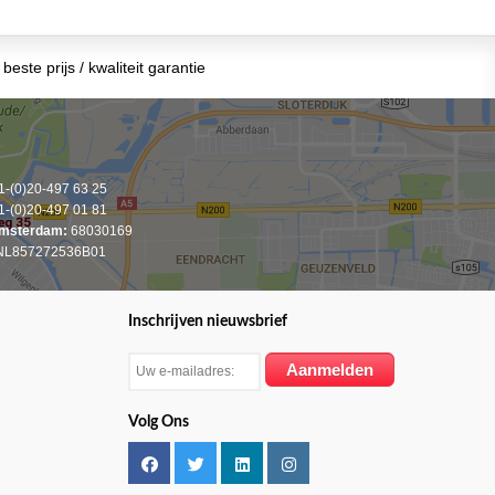
beste prijs / kwaliteit garantie
-(0)20-497 63 25
-(0)20-497 01 81
msterdam:
68030169
L857272536B01
Inschrijven nieuwsbrief
Volg Ons