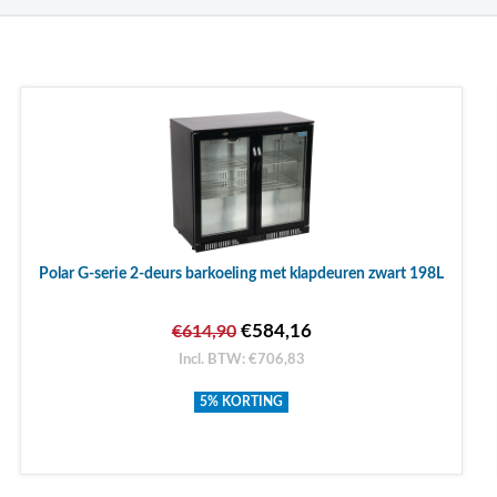
Polar G-serie 2-deurs barkoeling met klapdeuren zwart 198L
€584,16
€614,90
Incl. BTW: €706,83
5% KORTING