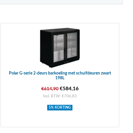
Polar G-serie 2-deurs barkoeling met schuifdeuren zwart
198L
€584,16
€614,90
Incl. BTW: €706,83
5% KORTING