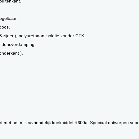
buitenkant.
egelbaar.
doos.
 zijden), polyurethaan isolatie zonder CFK.
condensverdamping.
onderkant ).
ant met het milieuvriendelijk koelmiddel R600a. Speciaal ontworpen voo