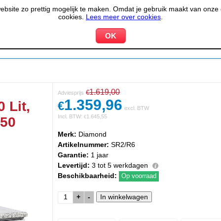
site zo prettig mogelijk te maken. Omdat je gebruik maakt van onze d
cookies.
Lees meer over cookies
.
KOELEN &
PIZZERIA &
HOTEL,
PPARATUUR
VRIEZEN
BAKKERIJ
RESTA
1.619,00
€
Adviesprijs
1.359,96
 Lit,
€
excl. BTW
Incl. BTW:
1.645,55
150
€
Merk:
Diamond
Artikelnummer:
SR2/R6
Garantie:
1 jaar
Levertijd:
3 tot 5 werkdagen
Beschikbaarheid:
Op voorraad
+
-