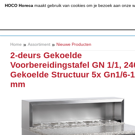
(020) 497 6325
info@hocohoreca.nl
HOCO Horeca
maakt gebruik van cookies om je bezoek aan onze web
AFZUIGING
A
& RVS
»
»
Home
Assortiment
Nieuwe Producten
2-deurs Gekoelde
Voorbereidingstafel GN 1/1, 240
Gekoelde Structuur 5x Gn1/6-
mm