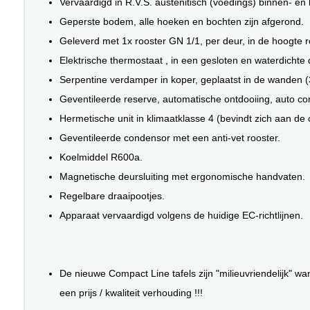
Vervaardigd in R.V.S. austenitisch (voedings) binnen- en 
Geperste bodem, alle hoeken en bochten zijn afgerond.
Geleverd met 1x rooster GN 1/1, per deur, in de hoogte r
Elektrische thermostaat , in een gesloten en waterdichte 
Serpentine verdamper in koper, geplaatst in de wanden (3
Geventileerde reserve, automatische ontdooiing, auto 
Hermetische unit in klimaatklasse 4 (bevindt zich aan de 
Geventileerde condensor met een anti-vet rooster.
Koelmiddel R600a.
Magnetische deursluiting met ergonomische handvaten.
Regelbare draaipootjes.
Apparaat vervaardigd volgens de huidige EC-richtlijnen.
De nieuwe Compact Line tafels zijn "milieuvriendelijk" w
een prijs / kwaliteit verhouding !!!