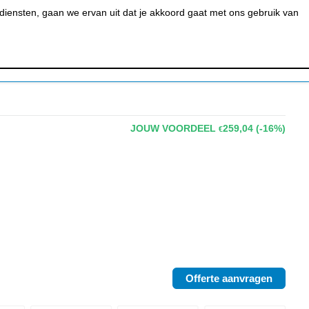
0
MIJN ACCOUNT
BESTELSTATUS
WINKELWAGEN
iensten, gaan we ervan uit dat je akkoord gaat met ons gebruik van
 BAR &
REINIGEN &
URANT
HYGIËNE
JOUW VOORDEEL
259,04
(-16%)
€