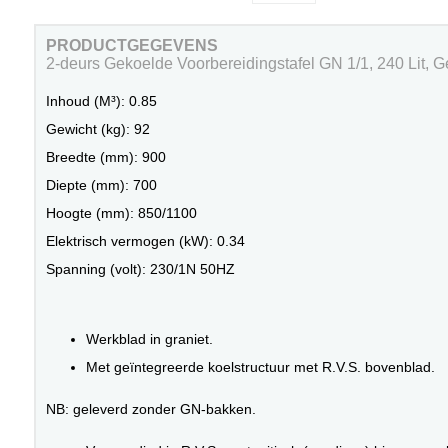
PRODUCTGEGEVENS
2-deurs Gekoelde Voorbereidingstafel GN 1/1, 240 Lit,
Inhoud (M³): 0.85
Gewicht (kg): 92
Breedte (mm): 900
Diepte (mm): 700
Hoogte (mm): 850/1100
Elektrisch vermogen (kW): 0.34
Spanning (volt): 230/1N 50HZ
Werkblad in graniet.
Met geïntegreerde koelstructuur met R.V.S. bovenblad.
NB: geleverd zonder GN-bakken.