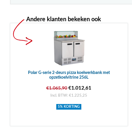
Andere klanten bekeken ook
Polar G-serie 2-deurs pizza koelwerkbank met
opzetkoelvitrine 256L
€1.012,61
€1.065,90
Incl. BTW: €1.225,25
5% KORTING