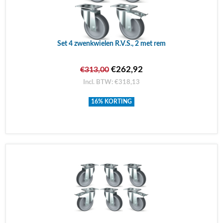
Set 4 zwenkwielen R.V.S., 2 met rem
€262,92
€313,00
Incl. BTW: €318,13
16% KORTING