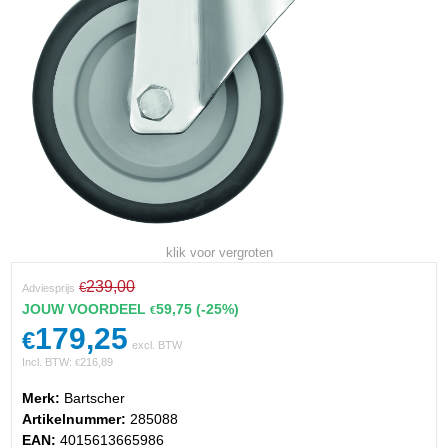
klik voor vergroten
239,00
€
Adviesprijs
JOUW VOORDEEL
59,75
(-25%)
€
179,25
€
excl. BTW
Incl. BTW:
216,89
€
Merk:
Bartscher
Artikelnummer:
285088
EAN:
4015613665986