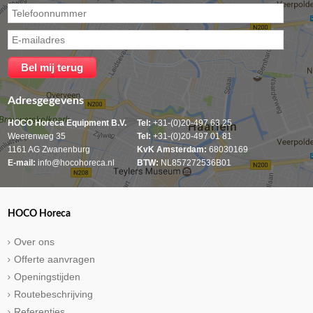
Adresgegevens
HOCO Horeca Equipment B.V.
Tel:
+31-(0)20-497 63 25
Weerenweg 35
Tel:
+31-(0)20-497 01 81
1161 AG Zwanenburg
KvK Amsterdam:
68030169
E-mail:
info@hocohoreca.nl
BTW:
NL857272536B01
HOCO Horeca
Over ons
Offerte aanvragen
Openingstijden
Routebeschrijving
Referenties