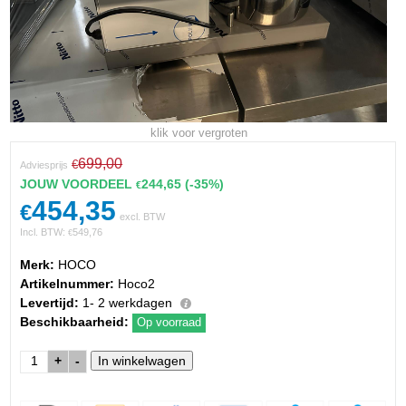
klik voor vergroten
699,00
€
Adviesprijs
JOUW VOORDEEL
244,65
(-35%)
€
454,35
€
excl. BTW
Incl. BTW:
549,76
€
Merk:
HOCO
Artikelnummer:
Hoco2
Levertijd:
1- 2 werkdagen
Beschikbaarheid:
Op voorraad
+
-