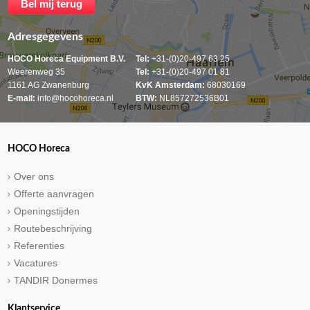
Adresgegevens
HOCO Horeca Equipment B.V.
Tel:
+31-(0)20-497 63 25
Weerenweg 35
Tel:
+31-(0)20-497 01 81
1161 AG Zwanenburg
KvK Amsterdam:
68030169
E-mail:
info@hocohoreca.nl
BTW:
NL857272536B01
HOCO Horeca
Over ons
Offerte aanvragen
Openingstijden
Routebeschrijving
Referenties
Vacatures
TANDIR Donermes
Klantservice