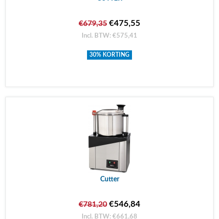
€475,55
€679,35
Incl. BTW: €575,41
30% KORTING
Cutter
€546,84
€781,20
Incl. BTW: €661,68