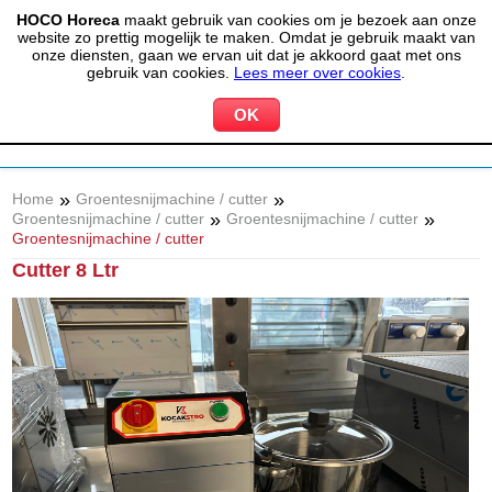
HOCO Horeca
maakt gebruik van cookies om je bezoek aan onze
(020) 497 6325
info@hocohoreca.nl
website zo prettig mogelijk te maken. Omdat je gebruik maakt van
0
onze diensten, gaan we ervan uit dat je akkoord gaat met ons
MIJN ACCOUNT
WINKELWAGEN
gebruik van cookies.
Lees meer over cookies
.
»
»
Home
Groentesnijmachine / cutter
»
»
Groentesnijmachine / cutter
Groentesnijmachine / cutter
Groentesnijmachine / cutter
Cutter 8 Ltr