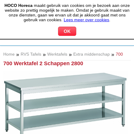
HOCO Horeca
maakt gebruik van cookies om je bezoek aan onze
(020) 497 6325
info@hocohoreca.nl
website zo prettig mogelijk te maken. Omdat je gebruik maakt van
0
onze diensten, gaan we ervan uit dat je akkoord gaat met ons
MIJN ACCOUNT
WINKELWAGEN
gebruik van cookies.
Lees meer over cookies
.
»
»
»
»
Home
RVS Tafels
Werktafels
Extra middenschap
700
700 Werktafel 2 Schappen 2800