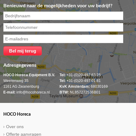
Benieuwd naar de mogelijkheden voor uw bedrijf?
Adresgegevens
HOCO Horeca Equipment B.V.
Tel:
+31-(0)20-497 63 25
Weerenweg 35
Tel:
+31-(0)20-497 01 81
1161 AG Zwanenburg
KvK Amsterdam:
68030169
E-mail:
info@hocohoreca.nl
BTW:
NL857272536B01
HOCO Horeca
Over ons
Offerte aanvragen