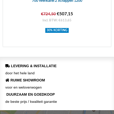
700 Werktafel 2 Schappen 1200
€507,15
€724,50
Incl. BTW: €613,65
30% KORTING
LEVERING & INSTALLATIE
door het hele land
RUIME SHOWROOM
voor en weloverwogen
DUURZAAM EN GOEDKOOP
de beste prijs / kwaliteit garantie