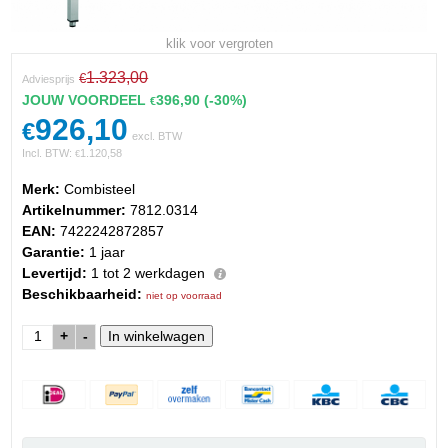
klik voor vergroten
1.323,00
€
Adviesprijs
JOUW VOORDEEL
396,90
(-30%)
€
926,10
€
excl. BTW
Incl. BTW:
1.120,58
€
Merk:
Combisteel
Artikelnummer:
7812.0314
EAN:
7422242872857
Garantie:
1 jaar
Levertijd:
1 tot 2 werkdagen
Beschikbaarheid:
niet op voorraad
+
-