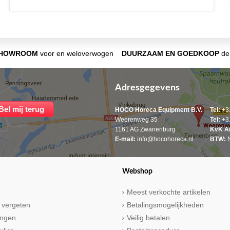
SHOWROOM
voor en weloverwogen
DUURZAAM EN GOEDKOOP
de 
Adresgegevens
HOCO Horeca Equipment B.V.
Tel:
+31
Weerenweg 35
Tel:
+31
1161 AG Zwanenburg
KvK A
E-mail:
info@hocohoreca.nl
BTW:
N
Webshop
Meest verkochte artikelen
 vergeten
Betalingsmogelijkheden
ringen
Veilig betalen