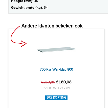
Hoogte (mm)
: 40
Gewicht bruto (kg)
: 54
Andere klanten bekeken ook
700 Rvs Werkblad 800
€180,08
€257,25
Incl. BTW: €217,89
30% KORTING