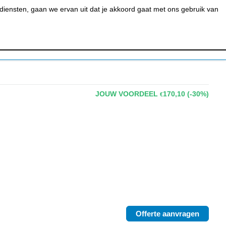
0
MIJN ACCOUNT
BESTELSTATUS
WINKELWAGEN
iensten, gaan we ervan uit dat je akkoord gaat met ons gebruik van
 BAR &
REINIGEN &
URANT
HYGIËNE
JOUW VOORDEEL
170,10
(-30%)
€