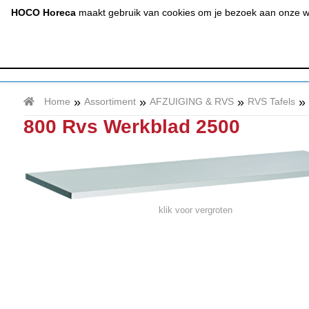
(020) 497 6325
info@hocohoreca.nl
HOCO Horeca
maakt gebruik van cookies om je bezoek aan onze web
AFZUIGING
A
& RVS
»
»
»
»
Home
Assortiment
AFZUIGING & RVS
RVS Tafels
800 Rvs Werkblad 2500
klik voor vergroten