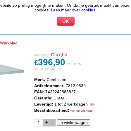
site zo prettig mogelijk te maken. Omdat je gebruik maakt van onze d
cookies.
Lees meer over cookies
.
KOELEN &
PIZZERIA &
HOTEL,
PPARATUUR
VRIEZEN
BAKKERIJ
RESTA
Werkblad
567,00
€
Adviesprijs
396,90
€
excl. BTW
Incl. BTW:
480,25
€
Merk:
Combisteel
Artikelnummer:
7812.0539
EAN:
7422242888827
Garantie:
1 jaar
Levertijd:
1 tot 2 werkdagen
Beschikbaarheid:
niet op voorraad
+
-