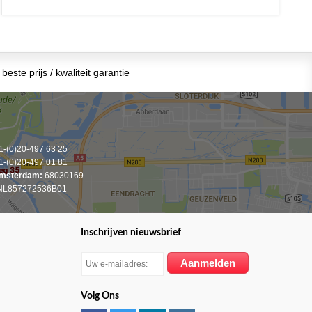
beste prijs / kwaliteit garantie
-(0)20-497 63 25
-(0)20-497 01 81
msterdam:
68030169
L857272536B01
Inschrijven nieuwsbrief
Volg Ons