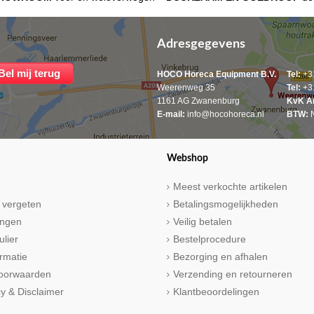
Adresgegevens
HOCO Horeca Equipment B.V.
Tel:
+31
Weerenweg 35
Tel:
+31
1161 AG Zwanenburg
KvK A
E-mail:
info@hocohoreca.nl
BTW:
N
Webshop
Meest verkochte artikelen
 vergeten
Betalingsmogelijkheden
ringen
Veilig betalen
ulier
Bestelprocedure
rmatie
Bezorging en afhalen
oorwaarden
Verzending en retourneren
cy & Disclaimer
Klantbeoordelingen