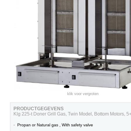
klik voor vergroten
PRODUCTGEGEVENS
Klg 225-t Doner Grill Gas, Twin Model, Bottom Motors, 5
· Propan or Natural gas , With safety valve