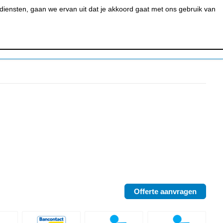
0
MIJN ACCOUNT
BESTELSTATUS
WINKELWAGEN
iensten, gaan we ervan uit dat je akkoord gaat met ons gebruik van
 BAR &
REINIGEN &
URANT
HYGIËNE