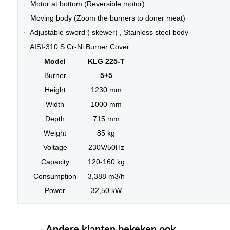
· Motor at bottom (Reversible motor)
· Moving body (Zoom the burners to doner meat)
· Adjustable sword ( skewer) , Stainless steel body
· AISI-310 S Cr-Ni Burner Cover
Model
KLG 225-T
Burner
5+5
Height
1230 mm
Width
1000 mm
Depth
715 mm
Weight
85 kg
Voltage
230V/50Hz
Capacity
120-160 kg
Consumption
3,388 m3/h
Power
32,50 kW