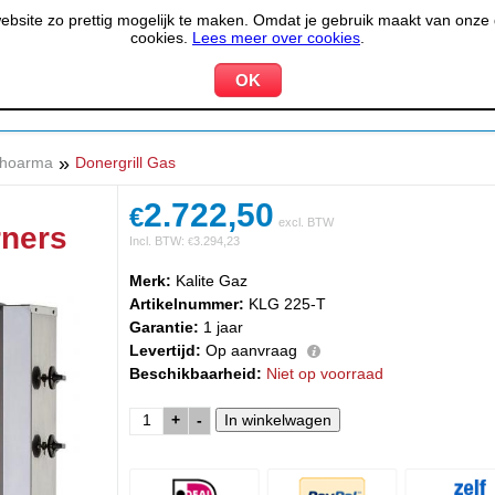
site zo prettig mogelijk te maken. Omdat je gebruik maakt van onze d
cookies.
Lees meer over cookies
.
KOELEN &
PIZZERIA &
HOTEL,
PPARATUUR
VRIEZEN
BAKKERIJ
RESTA
»
Shoarma
Donergrill Gas
2.722,50
€
excl. BTW
rners
Incl. BTW:
3.294,23
€
Merk:
Kalite Gaz
Artikelnummer:
KLG 225-T
Garantie:
1 jaar
Levertijd:
Op aanvraag
Beschikbaarheid:
Niet op voorraad
+
-