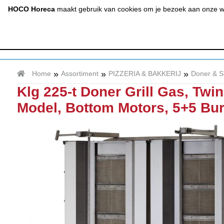
(020) 497 6325
info@hocohoreca.nl
HOCO Horeca
maakt gebruik van cookies om je bezoek aan onze web
AFZUIGING
A
& RVS
»
»
»
Home
Assortiment
PIZZERIA & BAKKERIJ
Doner & 
Klg 225-t Doner Grill Gas, Twin
Model, Bottom Motors, 5+5 Bu