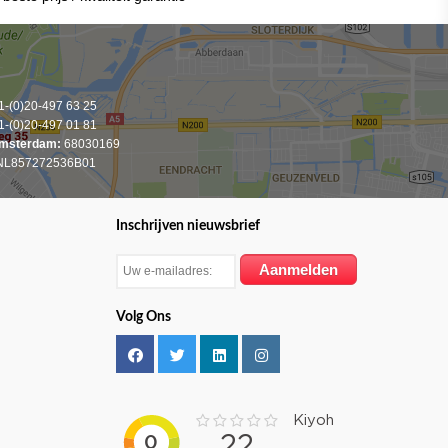
-(0)20-497 63 25
-(0)20-497 01 81
msterdam:
68030169
L857272536B01
Inschrijven nieuwsbrief
Volg Ons