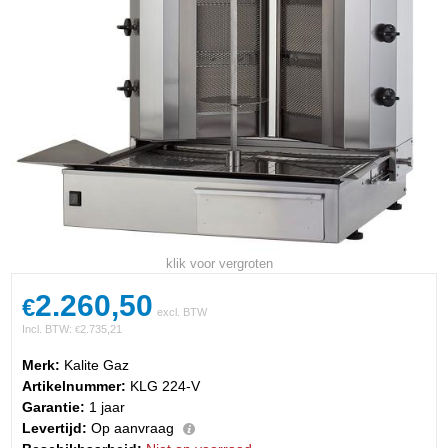
klik voor vergroten
2.260,50
€
excl. BTW
Incl. BTW:
2.735,21
€
Merk:
Kalite Gaz
Artikelnummer:
KLG 224-V
Garantie:
1 jaar
Levertijd:
Op aanvraag