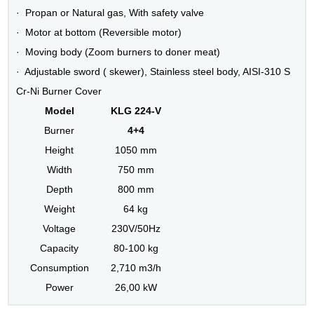
· Propan or Natural gas, With safety valve
· Motor at bottom (Reversible motor)
· Moving body (Zoom burners to doner meat)
· Adjustable sword ( skewer), Stainless steel body, AISI-310 S
Cr-Ni Burner Cover
Model
KLG 224-V
Burner
4+4
Height
1050 mm
Width
750 mm
Depth
800 mm
Weight
64 kg
Voltage
230V/50Hz
Capacity
80-100 kg
Consumption
2,710 m3/h
Power
26,00 kW