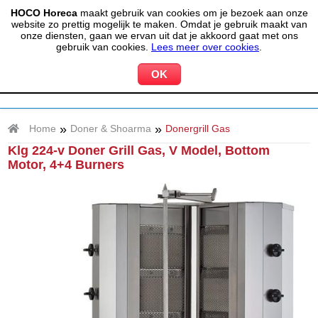
HOCO Horeca
maakt gebruik van cookies om je bezoek aan onze
(020) 497 6325
info@hocohoreca.nl
website zo prettig mogelijk te maken. Omdat je gebruik maakt van
0
onze diensten, gaan we ervan uit dat je akkoord gaat met ons
MIJN ACCOUNT
WINKELWAGEN
gebruik van cookies.
Lees meer over cookies
.
»
»
Home
Doner & Shoarma
Donergrill Gas
Klg 224-v Doner Grill Gas, V Model, Bottom
Motor, 4+4 Burners