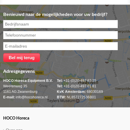
Benieuwd naar de mogelijkheden voor uw bedrijf?
Adresgegevens
HOCO Horeca Equipment B.V.
Tel:
+31-(0)20-497 63 25
Weerenweg 35
Tel:
+31-(0)20-497 01 81
1161 AG Zwanenburg
KvK Amsterdam:
68030169
E-mail:
info@hocohoreca.nl
BTW:
NL857272536B01
HOCO Horeca