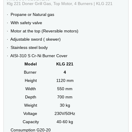
Klg 221 Doner Grill Gas, Top Motor, 4 Burners | KLG 221
· Propane or Natural gas
· With safety valve
· Motor at the top (Reversible motors)
· Adjustable sword ( skewer)
· Stainless steel body
· AISI-310 S Cr-Ni Burner Cover
Model
KLG 221
Burner
4
Height
1120 mm
Width
550 mm
Depth
700 mm
Weight
30 kg
Voltage
230V/50Hz
Capacity
40-60 kg
Consumption G20-20