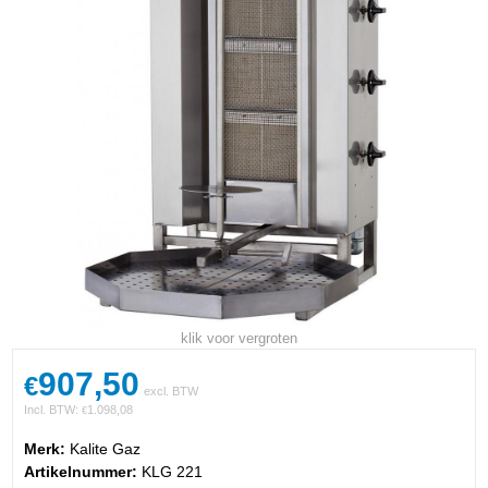
klik voor vergroten
907,50
€
excl. BTW
Incl. BTW:
1.098,08
€
Merk:
Kalite Gaz
Artikelnummer:
KLG 221