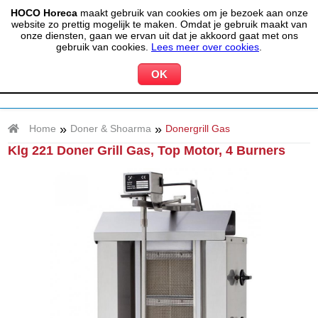
HOCO Horeca
maakt gebruik van cookies om je bezoek aan onze
(020) 497 6325
info@hocohoreca.nl
website zo prettig mogelijk te maken. Omdat je gebruik maakt van
0
onze diensten, gaan we ervan uit dat je akkoord gaat met ons
MIJN ACCOUNT
WINKELWAGEN
gebruik van cookies.
Lees meer over cookies
.
»
»
Home
Doner & Shoarma
Donergrill Gas
Klg 221 Doner Grill Gas, Top Motor, 4 Burners