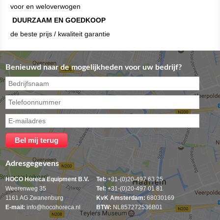
voor en weloverwogen
DUURZAAM EN GOEDKOOP
de beste prijs / kwaliteit garantie
Benieuwd naar de mogelijkheden voor uw bedrijf?
Adresgegevens
HOCO Horeca Equipment B.V.
Tel:
+31-(0)20-497 63 25
Weerenweg 35
Tel:
+31-(0)20-497 01 81
1161 AG Zwanenburg
KvK Amsterdam:
68030169
E-mail:
info@hocohoreca.nl
BTW:
NL857272536B01