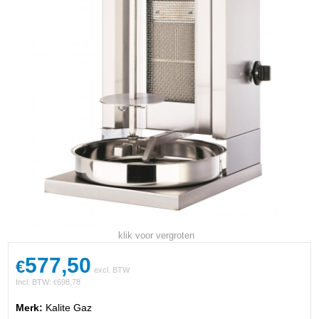
klik voor vergroten
577,50
€
excl. BTW
Incl. BTW:
698,78
€
Merk:
Kalite Gaz