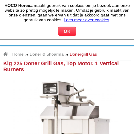
HOCO Horeca
maakt gebruik van cookies om je bezoek aan onze
(020) 497 6325
info@hocohoreca.nl
website zo prettig mogelijk te maken. Omdat je gebruik maakt van
0
onze diensten, gaan we ervan uit dat je akkoord gaat met ons
MIJN ACCOUNT
WINKELWAGEN
gebruik van cookies.
Lees meer over cookies
.
»
»
Home
Doner & Shoarma
Donergrill Gas
Klg 225 Doner Grill Gas, Top Motor, 1 Vertical
Burners