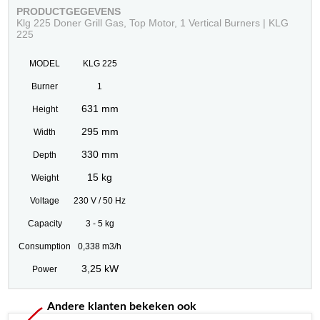
PRODUCTGEGEVENS
Klg 225 Doner Grill Gas, Top Motor, 1 Vertical Burners | KLG
225
MODEL
KLG 225
Burner
1
631 mm
Height
295 mm
Width
330 mm
Depth
15 kg
Weight
Voltage
230 V / 50 Hz
Capacity
3 - 5 kg
Consumption
0,338 m3/h
3,25 kW
Power
Andere klanten bekeken ook