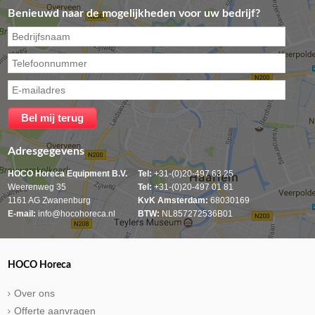
Benieuwd naar de mogelijkheden voor uw bedrijf?
Adresgegevens
HOCO Horeca Equipment B.V.
Tel:
+31-(0)20-497 63 25
Weerenweg 35
Tel:
+31-(0)20-497 01 81
1161 AG Zwanenburg
KvK Amsterdam:
68030169
E-mail:
info@hocohoreca.nl
BTW:
NL857272536B01
HOCO Horeca
Over ons
Offerte aanvragen