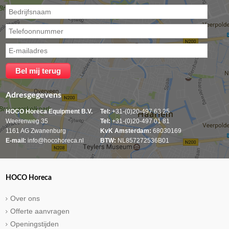
Adresgegevens
HOCO Horeca Equipment B.V.
Tel:
+31-(0)20-497 63 25
Weerenweg 35
Tel:
+31-(0)20-497 01 81
1161 AG Zwanenburg
KvK Amsterdam:
68030169
E-mail:
info@hocohoreca.nl
BTW:
NL857272536B01
HOCO Horeca
Over ons
Offerte aanvragen
Openingstijden