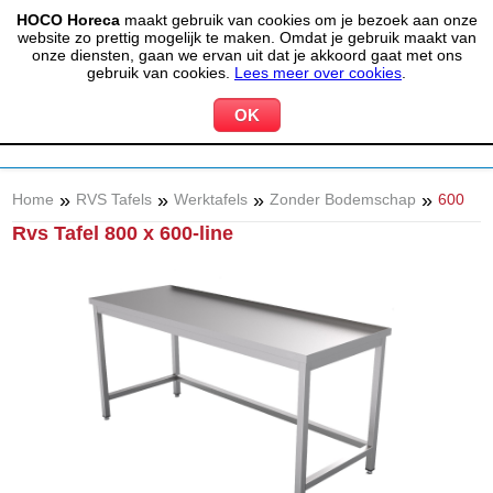
HOCO Horeca
maakt gebruik van cookies om je bezoek aan onze
(020) 497 6325
info@hocohoreca.nl
website zo prettig mogelijk te maken. Omdat je gebruik maakt van
0
onze diensten, gaan we ervan uit dat je akkoord gaat met ons
MIJN ACCOUNT
WINKELWAGEN
gebruik van cookies.
Lees meer over cookies
.
»
»
»
»
Home
RVS Tafels
Werktafels
Zonder Bodemschap
600
Rvs Tafel 800 x 600-line