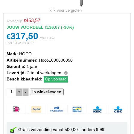
klik voor vergroten
453,57
€
Adviesprijs
JOUW VOORDEEL
136,07
(-30%)
€
317,50
€
excl. BTW
Incl. BTW:
384,17
€
Merk:
HOCO
Artikelnummer:
Hoco1600600850
Garantie:
1 jaar
Levertijd:
2 tot 4 werkdagen
Beschikbaarheid:
Op voorraad
+
-
Gratis verzending vanaf 500,00 - anders 9,99