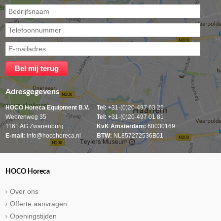
Adresgegevens
HOCO Horeca Equipment B.V.
Tel:
+31-(0)20-497 63 25
Weerenweg 35
Tel:
+31-(0)20-497 01 81
1161 AG Zwanenburg
KvK Amsterdam:
68030169
E-mail:
info@hocohoreca.nl
BTW:
NL857272536B01
HOCO Horeca
Over ons
Offerte aanvragen
Openingstijden