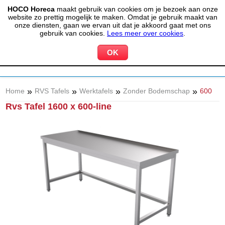
HOCO Horeca
maakt gebruik van cookies om je bezoek aan onze
(020) 497 6325
info@hocohoreca.nl
website zo prettig mogelijk te maken. Omdat je gebruik maakt van
0
onze diensten, gaan we ervan uit dat je akkoord gaat met ons
MIJN ACCOUNT
WINKELWAGEN
gebruik van cookies.
Lees meer over cookies
.
»
»
»
»
Home
RVS Tafels
Werktafels
Zonder Bodemschap
600
Rvs Tafel 1600 x 600-line