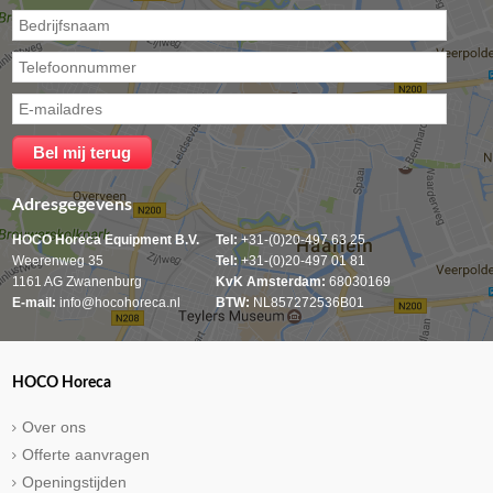
Adresgegevens
HOCO Horeca Equipment B.V.
Tel:
+31-(0)20-497 63 25
Weerenweg 35
Tel:
+31-(0)20-497 01 81
1161 AG Zwanenburg
KvK Amsterdam:
68030169
E-mail:
info@hocohoreca.nl
BTW:
NL857272536B01
HOCO Horeca
Over ons
Offerte aanvragen
Openingstijden