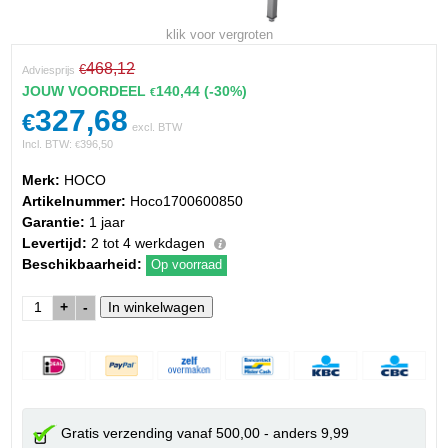
klik voor vergroten
468,12
€
Adviesprijs
JOUW VOORDEEL
140,44
(-30%)
€
327,68
€
excl. BTW
Incl. BTW:
396,50
€
Merk:
HOCO
Artikelnummer:
Hoco1700600850
Garantie:
1 jaar
Levertijd:
2 tot 4 werkdagen
Beschikbaarheid:
Op voorraad
+
-
Gratis verzending vanaf 500,00 - anders 9,99