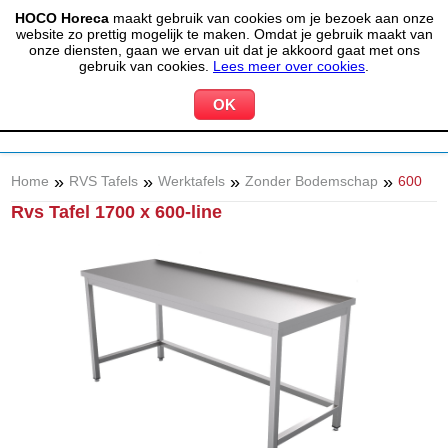
HOCO Horeca
maakt gebruik van cookies om je bezoek aan onze
(020) 497 6325
info@hocohoreca.nl
website zo prettig mogelijk te maken. Omdat je gebruik maakt van
0
onze diensten, gaan we ervan uit dat je akkoord gaat met ons
MIJN ACCOUNT
WINKELWAGEN
gebruik van cookies.
Lees meer over cookies
.
»
»
»
»
Home
RVS Tafels
Werktafels
Zonder Bodemschap
600
Rvs Tafel 1700 x 600-line