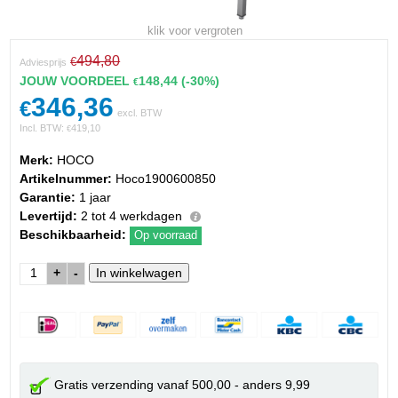
klik voor vergroten
494,80
€
Adviesprijs
JOUW VOORDEEL
148,44
(-30%)
€
346,36
€
excl. BTW
Incl. BTW:
419,10
€
Merk:
HOCO
Artikelnummer:
Hoco1900600850
Garantie:
1 jaar
Levertijd:
2 tot 4 werkdagen
Beschikbaarheid:
Op voorraad
+
-
Gratis verzending vanaf 500,00 - anders 9,99