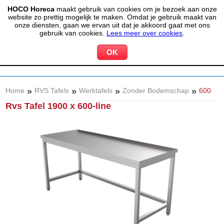
HOCO Horeca
maakt gebruik van cookies om je bezoek aan onze
(020) 497 6325
info@hocohoreca.nl
website zo prettig mogelijk te maken. Omdat je gebruik maakt van
0
onze diensten, gaan we ervan uit dat je akkoord gaat met ons
MIJN ACCOUNT
WINKELWAGEN
gebruik van cookies.
Lees meer over cookies
.
»
»
»
»
Home
RVS Tafels
Werktafels
Zonder Bodemschap
600
Rvs Tafel 1900 x 600-line