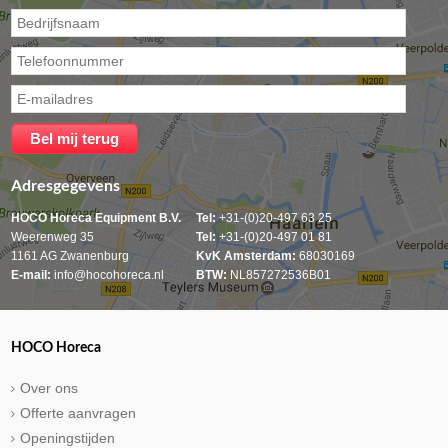
Adresgegevens
HOCO Horeca Equipment B.V.
Tel:
+31-(0)20-497 63 25
Weerenweg 35
Tel:
+31-(0)20-497 01 81
1161 AG Zwanenburg
KvK Amsterdam:
68030169
E-mail:
info@hocohoreca.nl
BTW:
NL857272536B01
HOCO Horeca
Over ons
Offerte aanvragen
Openingstijden