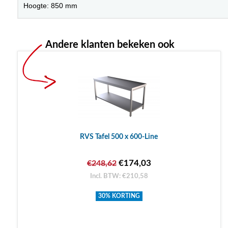
Hoogte: 850 mm
Andere klanten bekeken ook
RVS Tafel 500 x 600-Line
€174,03
€248,62
Incl. BTW: €210,58
30% KORTING