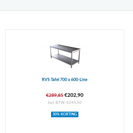
RVS Tafel 700 x 600-Line
€202,90
€289,85
Incl. BTW: €245,50
30% KORTING