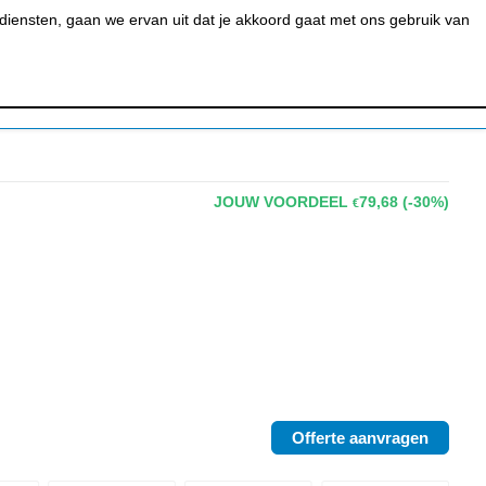
0
MIJN ACCOUNT
BESTELSTATUS
WINKELWAGEN
iensten, gaan we ervan uit dat je akkoord gaat met ons gebruik van
 BAR &
REINIGEN &
URANT
HYGIËNE
JOUW VOORDEEL
79,68
(-30%)
€