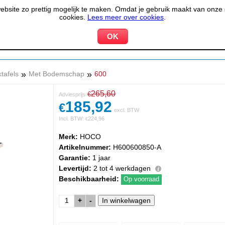
site zo prettig mogelijk te maken. Omdat je gebruik maakt van onze d
cookies.
Lees meer over cookies
.
KOELEN &
PIZZERIA &
HOTEL,
PPARATUUR
VRIEZEN
BAKKERIJ
RESTA
»
»
tafels
Met Bodemschap
600
265,60
€
Adviesprijs
185,92
€
excl. BTW
Incl. BTW:
224,96
€
Merk:
HOCO
Artikelnummer:
H600600850-A
Garantie:
1 jaar
Levertijd:
2 tot 4 werkdagen
Beschikbaarheid:
Op voorraad
+
-