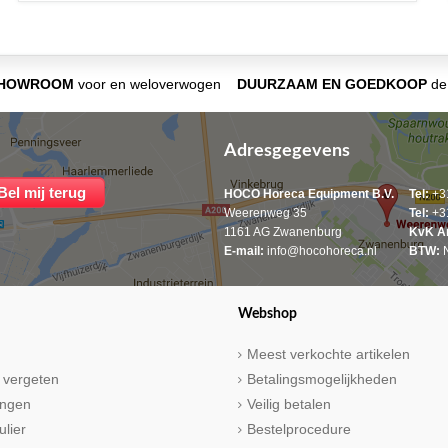
SHOWROOM
voor en weloverwogen
DUURZAAM EN GOEDKOOP
de 
Adresgegevens
HOCO Horeca Equipment B.V.
Tel:
+31
Weerenweg 35
Tel:
+31
1161 AG Zwanenburg
KvK A
E-mail:
info@hocohoreca.nl
BTW:
N
Webshop
Meest verkochte artikelen
 vergeten
Betalingsmogelijkheden
ringen
Veilig betalen
ulier
Bestelprocedure