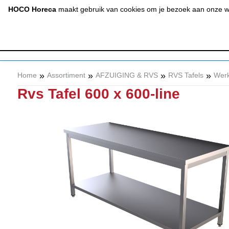
(020) 497 6325
info@hocohoreca.nl
HOCO Horeca
maakt gebruik van cookies om je bezoek aan onze web
AFZUIGING
A
& RVS
»
»
»
»
Home
Assortiment
AFZUIGING & RVS
RVS Tafels
Werk
Rvs Tafel 600 x 600-line