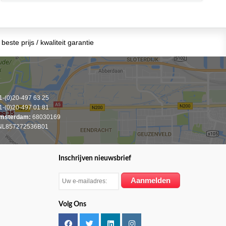
beste prijs / kwaliteit garantie
-(0)20-497 63 25
-(0)20-497 01 81
msterdam:
68030169
L857272536B01
Inschrijven nieuwsbrief
Volg Ons